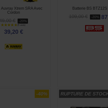
U Auvray Xtrem SRA Avec
Batterie BS BTZ12S
Cordon
87
109,00 €
-20%
49,00 €
-20%
39,20 €
APERÇU RAPIDE
APERÇU RAPID


-40%
RUPTURE DE STOC