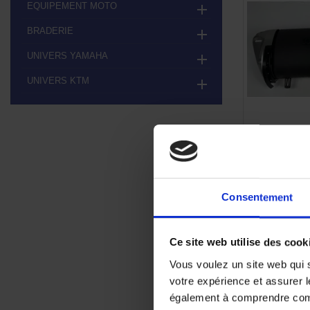
EQUIPEMENT MOTO

BRADERIE

UNIVERS YAMAHA

UNIVERS KTM

Silencieu
1 281,
Consentement
Ce site web utilise des cook
Vous voulez un site web qui s
votre expérience et assurer l
également à comprendre comme