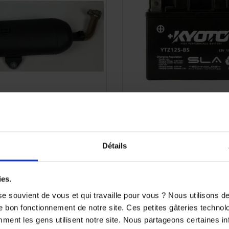
x Yamaha XTZ1200 origine
Batterie Kyoto GTZ12S-B
Sans Entretien
768,60 €
00 €
-40%
Détails
38,
64,82 €
(5 avi
-40%
ies.
e souvient de vous et qui travaille pour vous ? Nous utilisons 
e bon fonctionnement de notre site. Ces petites gâteries techno
nt les gens utilisent notre site. Nous partageons certaines i