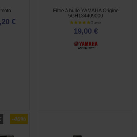
 moto
Filtre à huile YAMAHA Origine
5GH134409000
,20 €
19,00 €
E
APERÇU RAPIDE

K
-40%