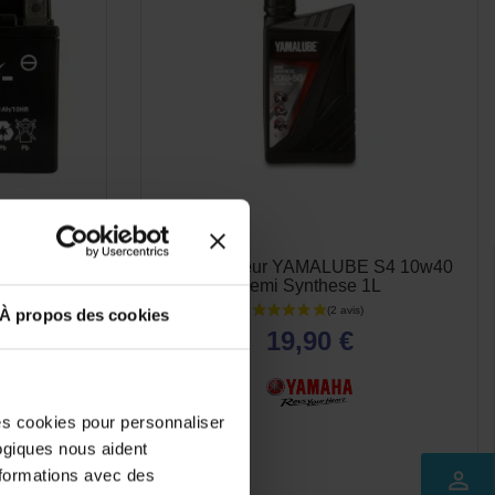
S SLA-AGM -
Huile moteur YAMALUBE S4 10w40
Semi Synthese 1L
À propos des cookies
89 €
s)
19,90 €
des cookies pour personnaliser
logiques nous aident
nformations avec des
perm_identity