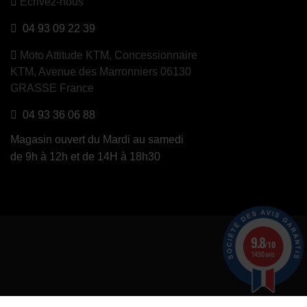
Ecrivez-nous
04 93 09 22 39
Moto Attitude KTM,
Concessionnaire
KTM, Avenue des Marronniers 06130
GRASSE France
04 93 36 06 88
Magasin ouvert du Mardi au samedi
de 9h à 12h et de 14H à 18h30
9.8
/10
1490 avis