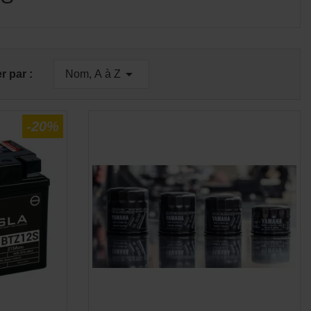
E
APERÇU RAPIDE


er par :
Nom, A à Z
-20%