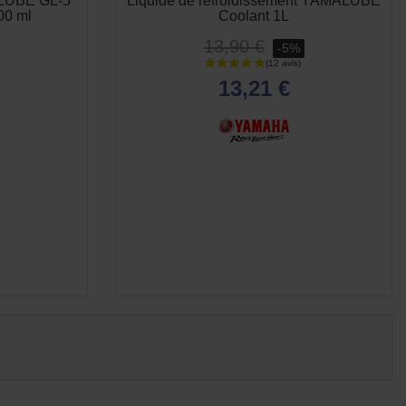
ALUBE GL-5
Liquide de refroidissement YAMALUBE
00 ml
Coolant 1L
13,90 €
-5%
13,21 €