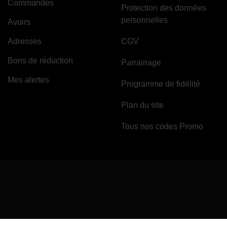
Commandes
Protection des données
personnelles
Avoirs
Adresses
CGV
Bons de réduction
Parrainage
Mes alertes
Programme de fidélité
Plan du site
Tous nos codes Promo