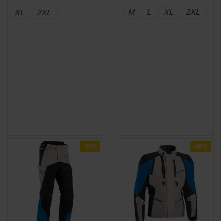
M
L
XL
2XL
XL
2XL
-50%
-40%