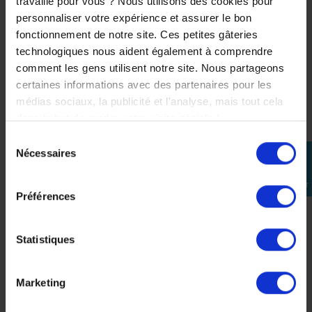
travaille pour vous ? Nous utilisons des cookies pour
personnaliser votre expérience et assurer le bon
fonctionnement de notre site. Ces petites gâteries
-45%
technologiques nous aident également à comprendre
comment les gens utilisent notre site. Nous partageons
certaines informations avec des partenaires pour les
médias sociaux, la publicité et l'analyse, mais tout cela
dans le but de rendre votre visite géniale !
Sélection
Nécessaires
perm_identity
du
consentement
Se
Veste Moto Ixon Ragnar
connecter
459,99 €
Préférences
-45%
252,99 €
Statistiques
M
L
XL
2XL
Marketing
Gris
Rouge