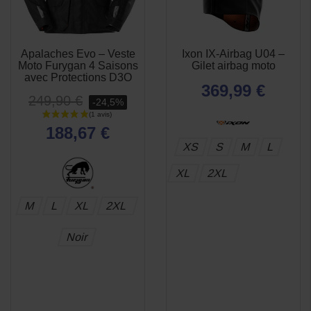
Apalaches Evo – Veste
Ixon IX-Airbag U04 –
APERÇU
APERÇU


Moto Furygan 4 Saisons
Gilet airbag moto
RAPIDE
RAPIDE
avec Protections D3O
369,99 €
249,90 €
-24,5%
188,67 €
XS
S
M
L
XL
2XL
M
L
XL
2XL
Noir