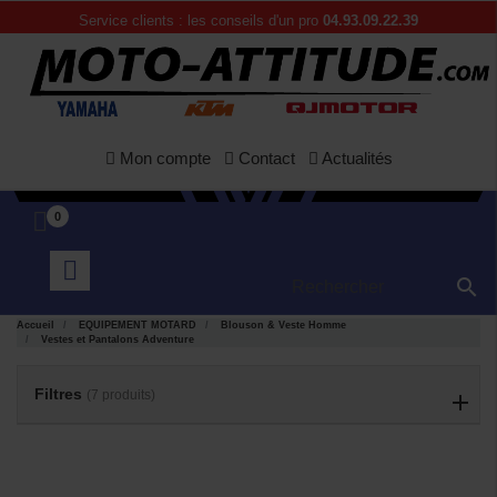
Service clients : les conseils d'un pro
04.93.09.22.39
Mon compte
Contact
Actualités
0

Accueil
EQUIPEMENT MOTARD
Blouson & Veste Homme
Vestes et Pantalons Adventure
APERÇU
APERÇU


RAPIDE
RAPIDE
Filtres
(7 produits)