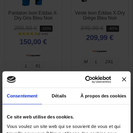
Pantalon Ixon Eddas X-
Veste Ixon Eddas X-Dry
APERÇU

Dry Gris Bleu Noir
Grège Bleu Noir
RAPIDE
299,99 €
349,99 €
-50%
-40%
209,99 €
150,00 €
M
L
2XL
L
XL
Consentement
Détails
À propos des cookies
Ce site web utilise des cookies.
Vous voulez un site web qui se souvient de vous et qui