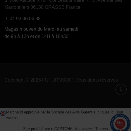
Moto Attitude KTM,
Concessionnaire KTM, Avenue des
Marronniers 06130 GRASSE France
04 93 36 06 88
Magasin ouvert du Mardi au samedi
de 9h à 12h et de 14H à 18h30
Copyright © 2026 FUTUROSOFT. Tous droits réservés
Marchand approuvé par la Société des Avis Garantis,
cliquez ici pour
vérifier
.
9.8
/10
1489 avis
Site protégé par reCAPTCHA.
Vie privée
-
Termes