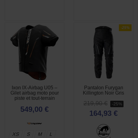
-25%
Ixon IX-Airbag U05 –
Pantalon Furygan
APERÇU
APERÇU


Gilet airbag moto pour
Killington Noir Gris
RAPIDE
RAPIDE
piste et tout-terrain
219,90 €
-25%
549,00 €
164,93 €
(1 avis)
XS
S
M
L