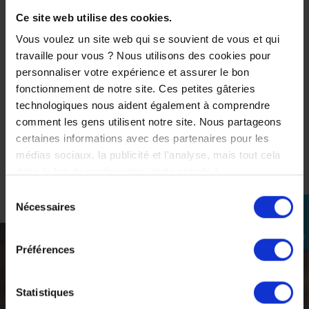
d'entretien
Ce site web utilise des cookies.
description
Vous voulez un site web qui se souvient de vous et qui
travaille pour vous ? Nous utilisons des cookies pour
personnaliser votre expérience et assurer le bon
Découvrir
fonctionnement de notre site. Ces petites gâteries
technologiques nous aident également à comprendre
comment les gens utilisent notre site. Nous partageons
certaines informations avec des partenaires pour les
médias sociaux, la publicité et l'analyse, mais tout cela
dans le but de rendre votre visite géniale !
Sélection
Nécessaires
perm_identity
du
consentement
Se
connecter
Préférences
ACCESSOIRES ET
Statistiques
CONSOMMABLES