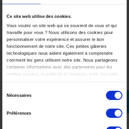
T-shirt Enfant KTM
Replica Team Red Bull
34,98 €
Ce site web utilise des cookies.
Vous voulez un site web qui se souvient de vous et qui
travaille pour vous ? Nous utilisons des cookies pour
3/4 Ans
5/6 Ans
personnaliser votre expérience et assurer le bon
fonctionnement de notre site. Ces petites gâteries
7/8 Ans
9/10 Ans
technologiques nous aident également à comprendre
comment les gens utilisent notre site. Nous partageons
11/12 Ans
certaines informations avec des partenaires pour les
13/14 Ans
médias sociaux, la publicité et l'analyse, mais tout cela
dans le but de rendre votre visite géniale !
Sélection
Nécessaires
perm_identity
du
consentement
Se
connecter
Préférences