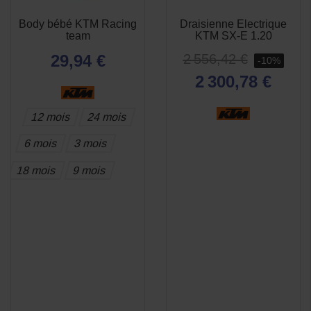
Body bébé KTM Racing
Draisienne Electrique
APERÇU
APERÇU


team
KTM SX-E 1.20
RAPIDE
RAPIDE
29,94 €
2 556,42 €
-10%
2 300,78 €
12 mois
24 mois
6 mois
3 mois
18 mois
9 mois