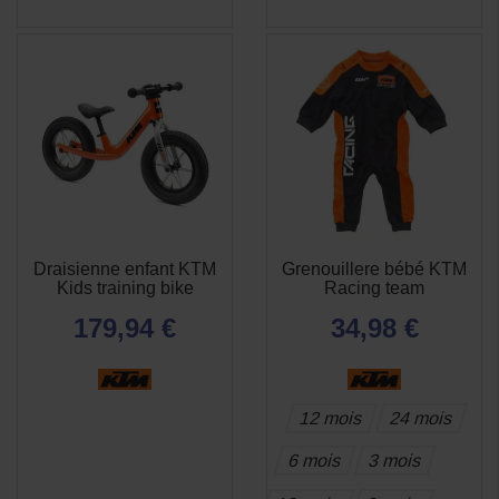
Draisienne enfant KTM
Grenouillere bébé KTM
APERÇU

Kids training bike
Racing team
RAPIDE
179,94 €
34,98 €
12 mois
24 mois
6 mois
3 mois