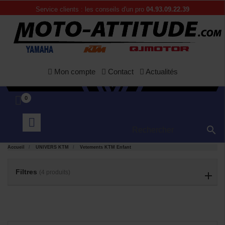
Service clients : les conseils d'un pro
04.93.09.22.39
Mon compte
Contact
Actualités
0

APERÇU
APERÇU


Accueil
UNIVERS KTM
Vetements KTM Enfant
RAPIDE
RAPIDE
Filtres
(4 produits)