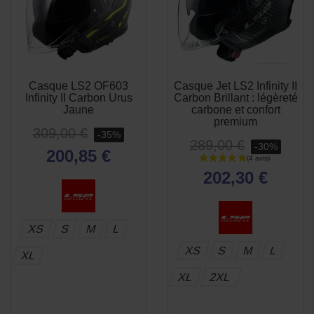
Casque LS2 OF603
Casque Jet LS2 Infinity II
APERÇU
APERÇU


Infinity II Carbon Urus
Carbon Brillant : légèreté
RAPIDE
RAPIDE
Jaune
carbone et confort
premium
309,00 €
-35%
289,00 €
-30%
200,85 €
202,30 €
XS
S
M
L
XS
S
M
L
XL
XL
2XL