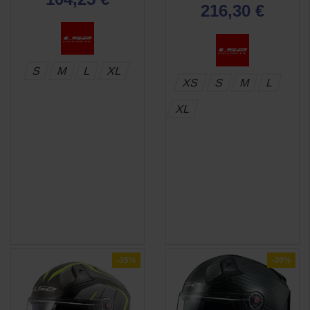
216,30 €
S
M
L
XL
XS
S
M
L
XL
-35%
-30%