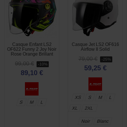
Casque Enfant LS2
Casque Jet LS2 OF616
APERÇU
APERÇU


OF622 Funny 2 Joy Noir
Airflow II Solid
RAPIDE
RAPIDE
Rose Orange Brillant
79,00 €
-25%
99,00 €
-10%
59,25 €
89,10 €
XS
S
M
L
S
M
L
XL
2XL
Noir
Blanc