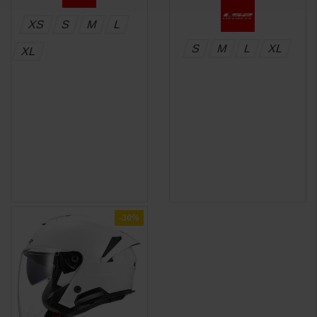
XS
S
M
L
S
M
L
XL
XL
-30%