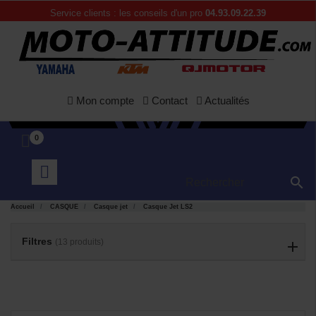
Service clients : les conseils d'un pro
04.93.09.22.39
Mon compte
Contact
Actualités
0

Accueil
CASQUE
Casque jet
Casque Jet LS2
Filtres
(13 produits)
APERÇU
APERÇU


RAPIDE
RAPIDE