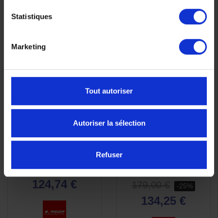
Statistiques
Marketing
-34%
-25%
Tout autoriser
Autoriser la sélection
Casque LS2 OF603
LS2 OF618 Verso II air
APERÇU

Infinity II Noir Mat
Navy Bleu Mat – Casque
Refuser
RAPIDE
Moto Jet Urbain, Léger et
189,00 €
Sécurisé
-34%
124,74 €
179,00 €
-25%
134,25 €