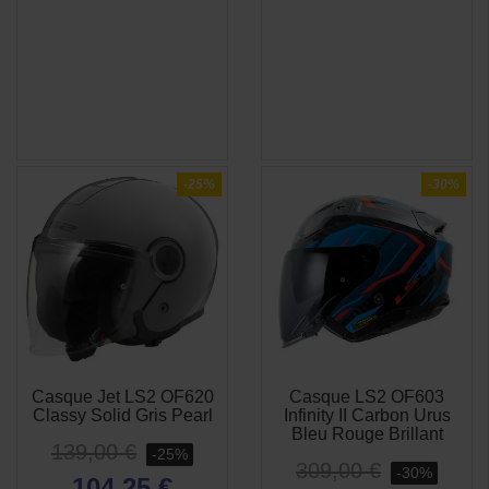
-25%
-30%
Casque Jet LS2 OF620
Casque LS2 OF603
APERÇU
APERÇU


Classy Solid Gris Pearl
Infinity II Carbon Urus
RAPIDE
RAPIDE
Bleu Rouge Brillant
139,00 €
-25%
309,00 €
-30%
104,25 €