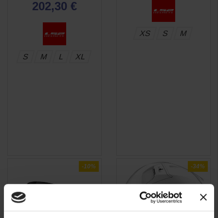
202,30 €
XS
S
M
S
M
L
XL
-10%
-34%