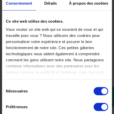
Consentement
Détails
À propos des cookies
Ce site web utilise des cookies.
Ecran LS2 pour OF620
Casque LS2 OF603
APERÇU
APERÇU


Fume Foncé
Infinity II Blanc Brillant
Vous voulez un site web qui se souvient de vous et qui
RAPIDE
RAPIDE
35,00 €
189,00 €
travaille pour vous ? Nous utilisons des cookies pour
-10%
-34%
personnaliser votre expérience et assurer le bon
31,50 €
124,74 €
fonctionnement de notre site. Ces petites gâteries
technologiques nous aident également à comprendre
comment les gens utilisent notre site. Nous partageons
certaines informations avec des partenaires pour les
XS
S
M
L
médias sociaux, la publicité et l'analyse, mais tout cela
dans le but de rendre votre visite géniale !
XL
2XL
Sélection
Nécessaires
perm_identity
du
consentement
Se
connecter
Préférences