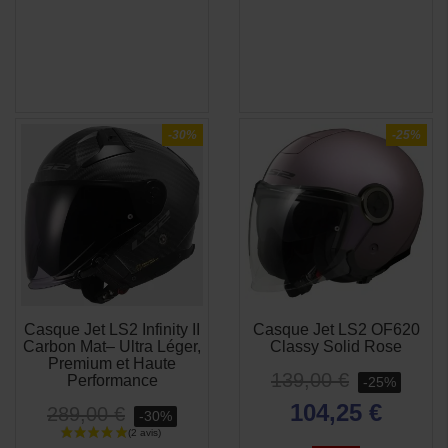
-30%
-25%
Casque Jet LS2 Infinity II
Casque Jet LS2 OF620
APERÇU
APERÇU


Carbon Mat– Ultra Léger,
Classy Solid Rose
RAPIDE
RAPIDE
Premium et Haute
139,00 €
Performance
-25%
104,25 €
289,00 €
-30%