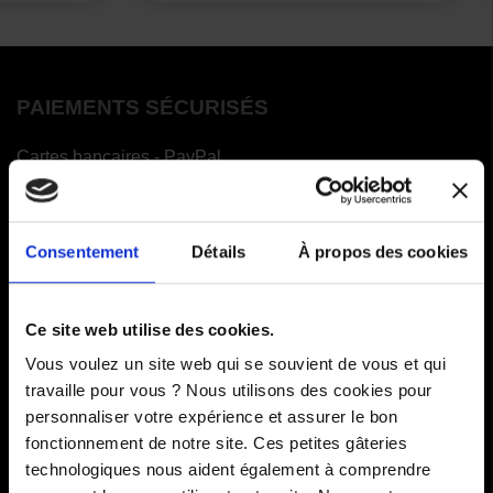
PAIEMENTS SÉCURISÉS
Cartes bancaires - PayPal
Paiement en 3 ou 4 fois
Consentement
Détails
À propos des cookies
COMMANDES
Ce site web utilise des cookies.
Paiements
Vous voulez un site web qui se souvient de vous et qui
Livraisons
travaille pour vous ? Nous utilisons des cookies pour
personnaliser votre expérience et assurer le bon
Comment renvoyer des articles
fonctionnement de notre site. Ces petites gâteries
technologiques nous aident également à comprendre
SAV