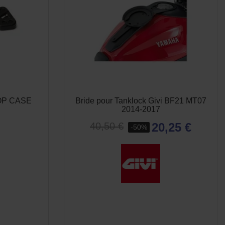
 TOP CASE
Bride pour Tanklock Givi BF21 MT07
2014-2017
20,25 €
40,50 €
-50%