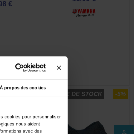
98 €
s)
E
APERÇU RAPIDE

À propos des cookies
-8%
RUPTURE DE STOCK
-5%
des cookies pour personnaliser
logiques nous aident
nformations avec des
perm_identity