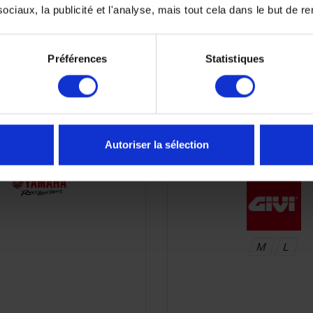
ciaux, la publicité et l'analyse, mais tout cela dans le but de ren
Préférences
Statistiques
xation de Valises Laterales
ETUI ETANCHE POUR S
MAHA Tenere 700
GIVI S519
Autoriser la sélection
387,00 €
17,
19,01 €
-8%
M
L
APERÇU RAPIDE
APERÇU RAPID

