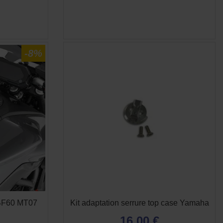
E
APERÇU RAPIDE

-8%
 BF60 MT07
Kit adaptation serrure top case Yamaha
16,00 €