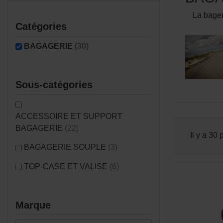
La bager
Catégories
BAGAGERIE
(30)
Sous-catégories
ACCESSOIRE ET SUPPORT
BAGAGERIE
(22)
Il y a 30 
BAGAGERIE SOUPLE
(3)
TOP-CASE ET VALISE
(6)
Marque