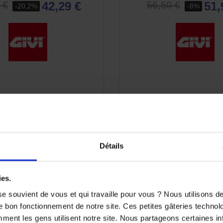
42,29 €
51,
 €
56,50 €
-20,2%
-8%
(3 avi
APERÇU RAPIDE
APERÇU RAPID


Détails
ies.
e souvient de vous et qui travaille pour vous ? Nous utilisons 
e bon fonctionnement de notre site. Ces petites gâteries techno
nt les gens utilisent notre site. Nous partageons certaines i