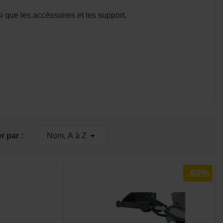
 que les accéssoires et les support.
E
APERÇU RAPIDE


er par :
Nom, A à Z
-50%