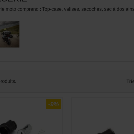
ie moto comprend : Top-case, valises, sacoches, sac à dos ainsi
APERÇU RAPIDE
APERÇU RAPID


produits.
Tri
-9%