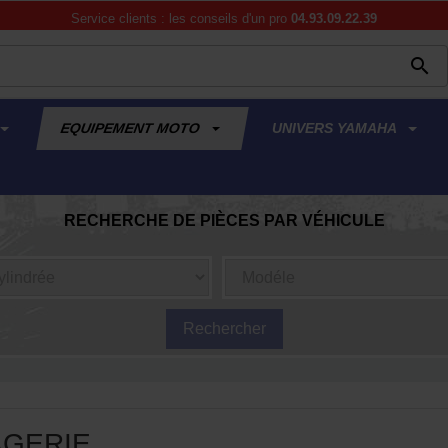
Service clients : les conseils d'un pro
04.93.09.22.39
APERÇU RAPIDE
APERÇU RAPID



EQUIPEMENT MOTO
UNIVERS YAMAHA
RECHERCHE DE PIÈCES PAR VÉHICULE
E
GERIE