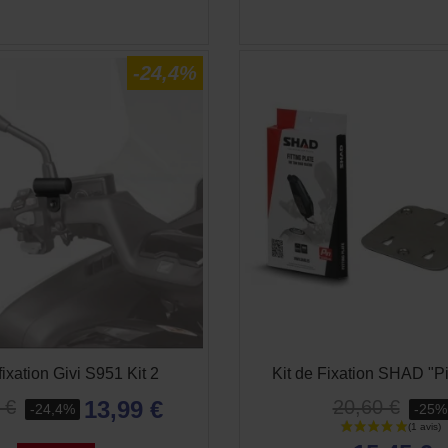
-24,4%
fixation Givi S951 Kit 2
Kit de Fixation SHAD "P
13,99 €
20,60 €
 €
-25%
-24,4%