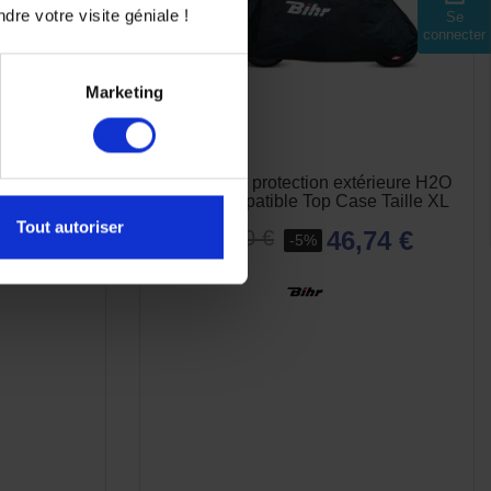
dre votre visite géniale !
Se
connecter
Marketing
MARTPHONE
Housse de protection extérieure H2O
BIHR compatible Top Case Taille XL
Tout autoriser
49 €
46,74 €
49,20 €
-5%
E
APERÇU RAPIDE
