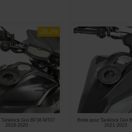
APERÇU RAPIDE
APERÇU RAPID


-20,2%
r Tanklock Givi BF36 MT07
Bride pour Tanklock Givi
2018-2020
2021-2023