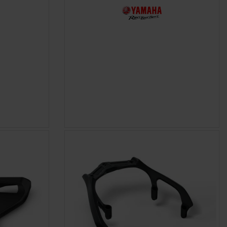
E
APERÇU RAPIDE
