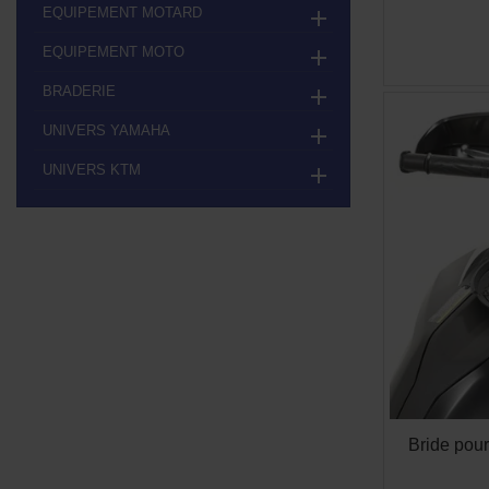
EQUIPEMENT MOTARD

EQUIPEMENT MOTO

BRADERIE

UNIVERS YAMAHA

UNIVERS KTM

Bride pou