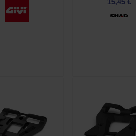
15,45 €
APERÇU RAPIDE
APERÇU RAPID

