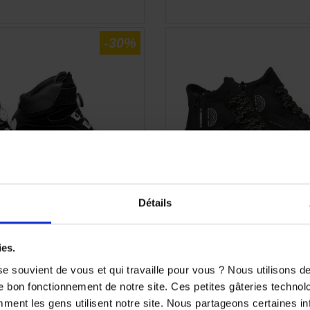
-30%
Détails
ies.
 Bull WP Lady Noir Blanc Or
Basket Ixon Freaky WP N
T40
e souvient de vous et qui travaille pour vous ? Nous utilisons 
95
189,99 €
-50%
125,99 €
9 €
e bon fonctionnement de notre site. Ces petites gâteries techno
-30%
nt les gens utilisent notre site. Nous partageons certaines i