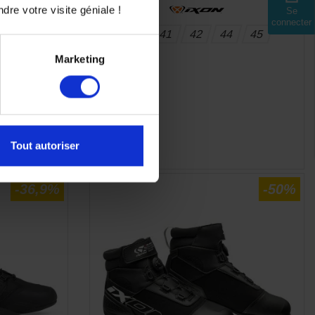
dre votre visite géniale !
Se
connecter
40
41
42
44
45
Marketing
E
APERÇU RAPIDE

Tout autoriser
-36,9%
-50%