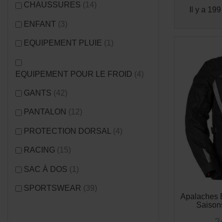
CHAUSSURES
(14)
Il y a 199
ENFANT
(3)
EQUIPEMENT PLUIE
(1)
EQUIPEMENT POUR LE FROID
(4)
GANTS
(42)
PANTALON
(12)
PROTECTION DORSAL
(4)
RACING
(15)
SAC À DOS
(1)
SPORTSWEAR
(39)
Apalaches 
Saison
2