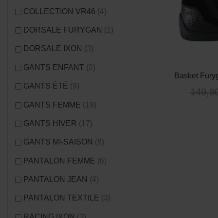
COLLECTION VR46
(4)
DORSALE FURYGAN
(1)
DORSALE IXON
(3)
GANTS ENFANT
(2)
Basket Fury
GANTS ÉTÉ
(9)
149,9
GANTS FEMME
(19)
GANTS HIVER
(17)
GANTS MI-SAISON
(8)
PANTALON FEMME
(6)
PANTALON JEAN
(4)
PANTALON TEXTILE
(3)
RACING IXON
(3)