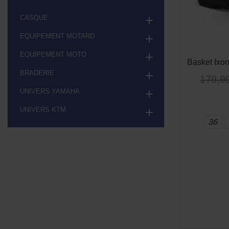
CASQUE

EQUIPEMENT MOTARD

EQUIPEMENT MOTO

Basket Ixon
BRADERIE

179,9
UNIVERS YAMAHA

UNIVERS KTM

36