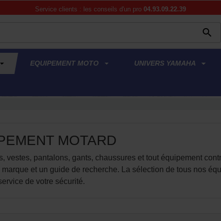
Service clients : les conseils d'un pro
04.93.09.22.39

EQUIPEMENT MOTO
UNIVERS YAMAHA
PEMENT MOTARD
, vestes, pantalons, gants, chaussures et tout équipement contre
ar marque et un guide de recherche. La sélection de tous nos 
service de votre sécurité.