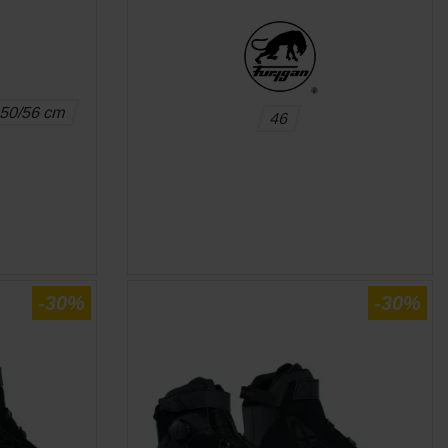
50/56 cm
46
E
APERÇU RAPIDE

-30%
-30%