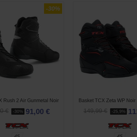
-30%
 Rush 2 Air Gunmetal Noir
Basket TCX Zeta WP Noir
91,00 €
11
0 €
149,99 €
-30%
-25,9%
45
45