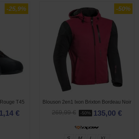
-25,9%
-50%
 Rouge T45
Blouson 2en1 Ixon Brixton Bordeau Noir
1,14 €
135,00 €
269,99 €
-50%
S
M
L
XL