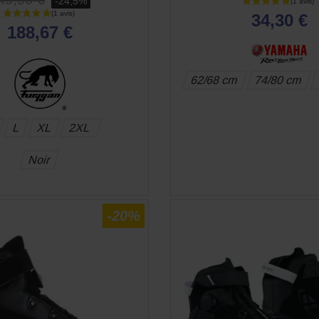
-24,5%
34,30 €
188,67 €
62/68 cm
74/80 cm
L
XL
2XL
APERÇU RAPIDE
APERÇU RAPID


Noir
-20%