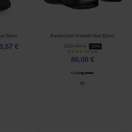
oir Blanc
Basket Ixon Ranker Noir Blanc
3,57 €
159,99 €
-50%
80,00 €
46
E
APERÇU RAPIDE
