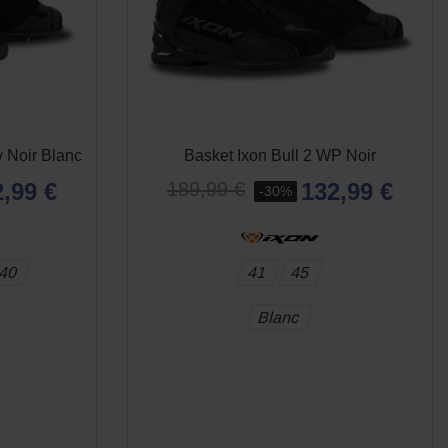
s)
 Noir Blanc
Basket Ixon Bull 2 WP Noir
,99 €
132,99 €
189,99 €
-30%
40
41
45
Blanc
E
APERÇU RAPIDE
