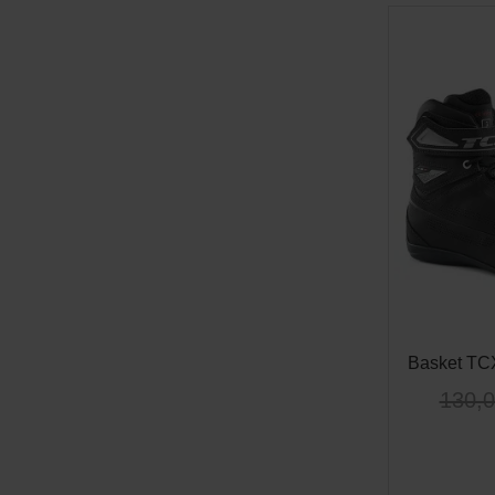
Basket TCX
130,0