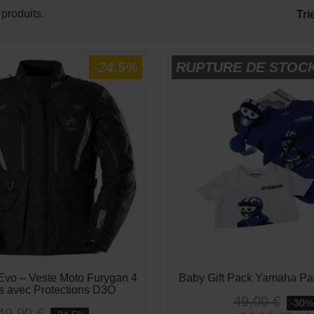
APERÇU RAPIDE
APERÇU RAPID


 produits.
Tri
-24,5%
RUPTURE DE STOC
Evo – Veste Moto Furygan 4
Baby Gift Pack Yamaha P
s avec Protections D3O
49,00 €
-30%
49,90 €