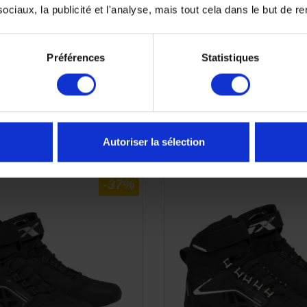
ciaux, la publicité et l'analyse, mais tout cela dans le but de ren
41
43
45
40
Préférences
Statistiques
APERÇU RAPIDE
APERÇU RAPID


Autoriser la sélection
-37%