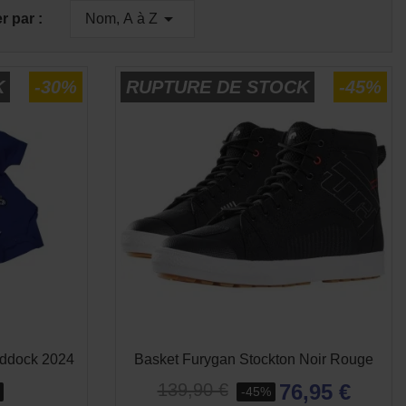
E
APERÇU RAPIDE


er par :
Nom, A à Z
K
-30%
RUPTURE DE STOCK
-45%
addock 2024
Basket Furygan Stockton Noir Rouge
76,95 €
139,90 €
-45%