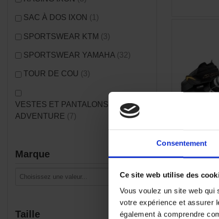
SAC À DOS IXON
(1)
SPORTSWEAR KTM
(3)
SPORTSWEAR YAMAHA
(32)
TOUR DE COU
(3)
VESTES ET PANTALONS
ADVENTURE
(7)
Consentement
Marque
Ce site web utilise des cook
Basket Ixon
Vous voulez un site web qui s
179,9
votre expérience et assurer l
Taille
également à comprendre comme