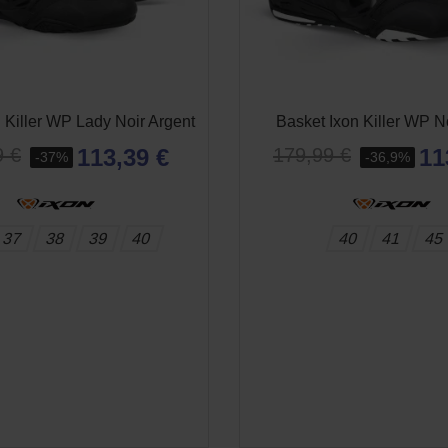
 Killer WP Lady Noir Argent
Basket Ixon Killer WP N
113,39 €
11
9 €
179,99 €
-37%
-36,9%
37
38
39
40
40
41
45
APERÇU RAPIDE
APERÇU RAPID

