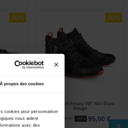
-50%
-50%
À propos des cookies
oir Blanc
Basket Ixon Freaky WP Noir Blanc
Rouge
des cookies pour personnaliser
,00 €
95,00 €
189,99 €
logiques nous aident
-50%
nformations avec des
perm_identity