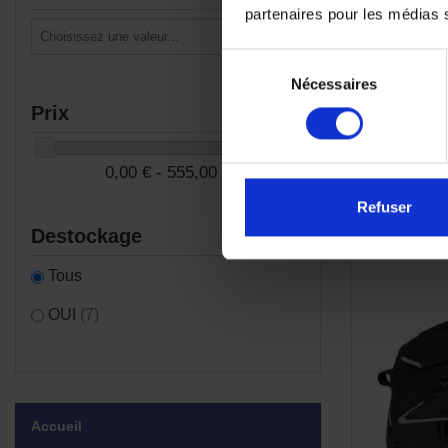
partenaires pour les médias so
Sélection
Nécessaires
du
consentement
Prix
0,00 € - 555,00 €
Refuser
Destockage
Tous
OUI
(7)
Accueil