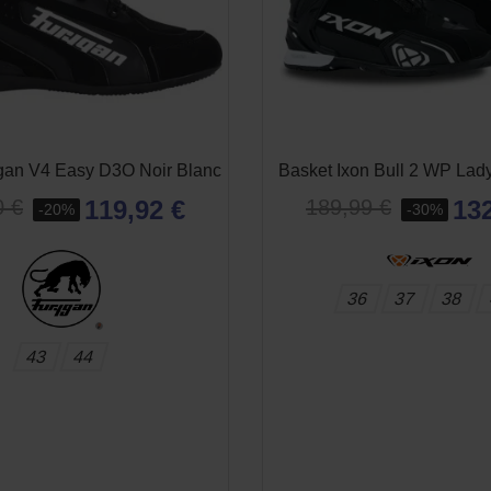
(1 avi
gan V4 Easy D3O Noir Blanc
Basket Ixon Bull 2 WP Lady
119,92 €
132
0 €
189,99 €
-20%
-30%
36
37
38
43
44
APERÇU RAPIDE
APERÇU RAPID

