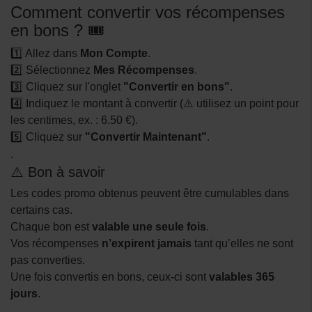
Comment convertir vos récompenses
en bons ? 🎟️
1️⃣ Allez dans
Mon Compte
.
2️⃣ Sélectionnez
Mes Récompenses
.
3️⃣ Cliquez sur l'onglet
"Convertir en bons"
.
4️⃣ Indiquez le montant à convertir (⚠️ utilisez un point pour
les centimes, ex. : 6.50 €).
5️⃣ Cliquez sur
"Convertir Maintenant"
.
.
⚠️ Bon à savoir
Les codes promo obtenus peuvent être cumulables dans
certains cas.
Chaque bon est
valable une seule fois
.
Vos récompenses
n’expirent jamais
tant qu’elles ne sont
pas converties.
Une fois convertis en bons, ceux-ci sont
valables 365
jours
.
.