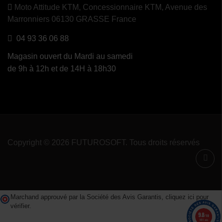
Moto Attitude KTM,
Concessionnaire KTM, Avenue des
Marronniers 06130 GRASSE France
04 93 36 06 88
Magasin ouvert du Mardi au samedi
de 9h à 12h et de 14H à 18h30
Copyright © 2026 FUTUROSOFT. Tous droits réservés
Marchand approuvé par la Société des Avis Garantis,
cliquez ici pour
vérifier
.
9.8
/10
1491 avis