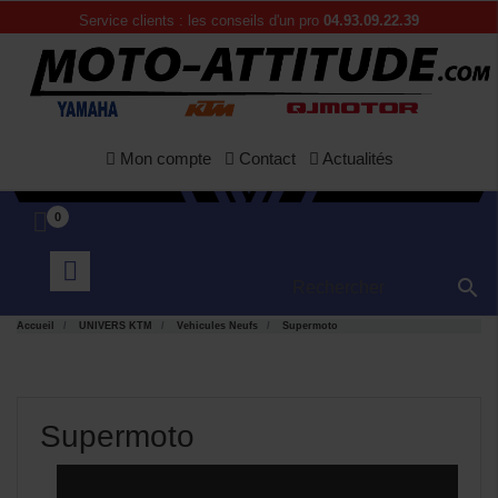
Service clients : les conseils d'un pro
04.93.09.22.39
Mon compte
Contact
Actualités
0

Accueil
UNIVERS KTM
Vehicules Neufs
Supermoto
Supermoto