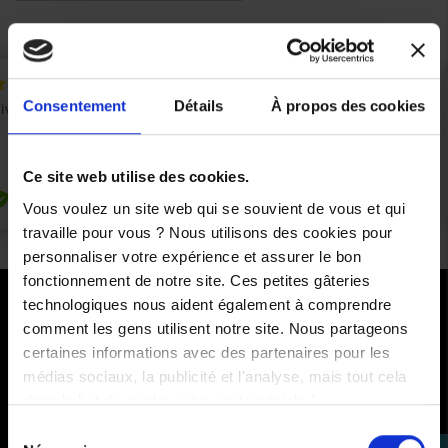
Consentement
Détails
À propos des cookies
Ce site web utilise des cookies.
Vous voulez un site web qui se souvient de vous et qui
travaille pour vous ? Nous utilisons des cookies pour
personnaliser votre expérience et assurer le bon
fonctionnement de notre site. Ces petites gâteries
technologiques nous aident également à comprendre
PAIEMENTS SÉCURISÉS
comment les gens utilisent notre site. Nous partageons
certaines informations avec des partenaires pour les
Cartes bancaires - PayPal
médias sociaux, la publicité et l'analyse, mais tout cela
Paiement en 3 ou 4 fois
dans le but de rendre votre visite géniale !
Sélection