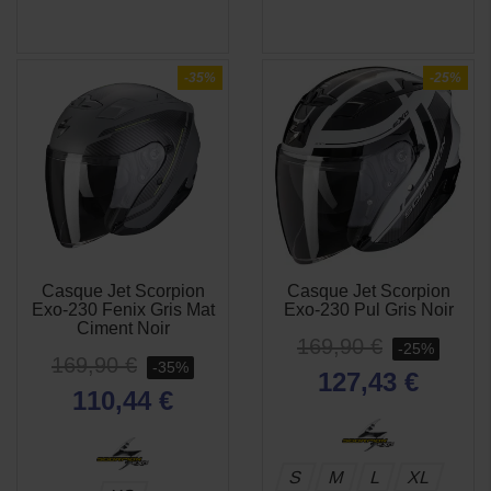
-35%
-25%
Casque Jet Scorpion
Casque Jet Scorpion
APERÇU
APERÇU


Exo-230 Fenix Gris Mat
Exo-230 Pul Gris Noir
RAPIDE
RAPIDE
Ciment Noir
169,90 €
-25%
169,90 €
-35%
127,43 €
110,44 €
(1 avis)
S
M
L
XL