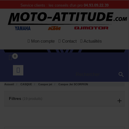
Service clients : les conseils d'un pro
04.93.09.22.39
Mon compte
Contact
Actualités
0

Accueil
CASQUE
Casque jet
Casque Jet SCORPION
APERÇU
APERÇU


RAPIDE
RAPIDE
Filtres
(19 produits)