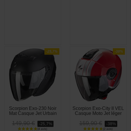
-25,7%
-38%
Scorpion Exo-230 Noir
Scorpion Exo-City II VEL
APERÇU

Mat Casque Jet Urbain
Casque Moto Jet léger
RAPIDE
149,90 €
159,90 €
-25,7%
-38%