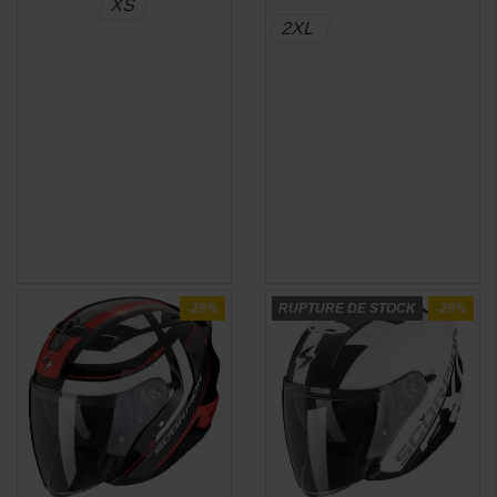
XS
2XL
-28%
RUPTURE DE STOCK
-28%