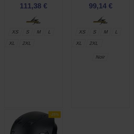
111,38 €
99,14 €
XS
S
M
L
XS
S
M
L
XL
2XL
XL
2XL
Noir
-25%