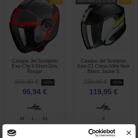
-40%
RUPTURE DE STOCK
-50%
Casque Jet Scorpion
Casque Jet Scorpion
APERÇU
APERÇU


Exo-City II Short Gris
Exo-S1 Cross-Ville Noir
RAPIDE
RAPIDE
Rouge
Blanc Jaune S
159,90 €
239,90 €
-40%
-50%
95,94 €
119,95 €
M
L
XL
S