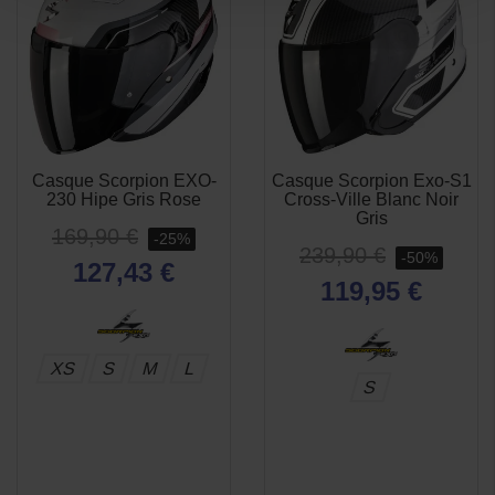
Casque Scorpion EXO-
Casque Scorpion Exo-S1
APERÇU
APERÇU


230 Hipe Gris Rose
Cross-Ville Blanc Noir
RAPIDE
RAPIDE
Gris
169,90 €
-25%
239,90 €
-50%
127,43 €
119,95 €
XS
S
M
L
S