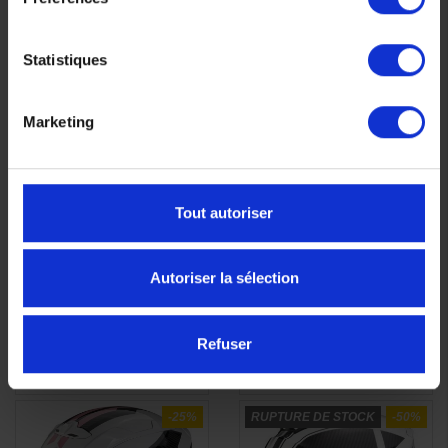
ultra léger
ultra léger
349,90 €
329,90 €
-26%
-26%
Statistiques
258,93 €
244,13 €
Marketing
XS
S
M
L
XS
S
M
L
XL
2XL
XL
2XL
Tout autoriser
Autoriser la sélection
Refuser
-25%
RUPTURE DE STOCK
-50%