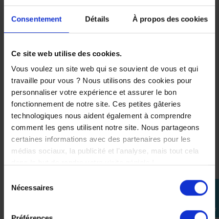
Consentement
Détails
À propos des cookies
Ce site web utilise des cookies.
Vous voulez un site web qui se souvient de vous et qui
travaille pour vous ? Nous utilisons des cookies pour
personnaliser votre expérience et assurer le bon
-26%
-26%
fonctionnement de notre site. Ces petites gâteries
technologiques nous aident également à comprendre
comment les gens utilisent notre site. Nous partageons
certaines informations avec des partenaires pour les
médias sociaux, la publicité et l'analyse, mais tout cela
dans le but de rendre votre visite géniale !
Sélection
Nécessaires
perm_identity
du
Casque jet Scorpion
Casque jet Scorpion
consentement
Se
APERÇU
APERÇU


EXO-Z1 Carbon Onyx–
EXO-Z1 Carbon –
connecter
RAPIDE
RAPIDE
Casque moto carbone
Casque moto carbone
Préférences