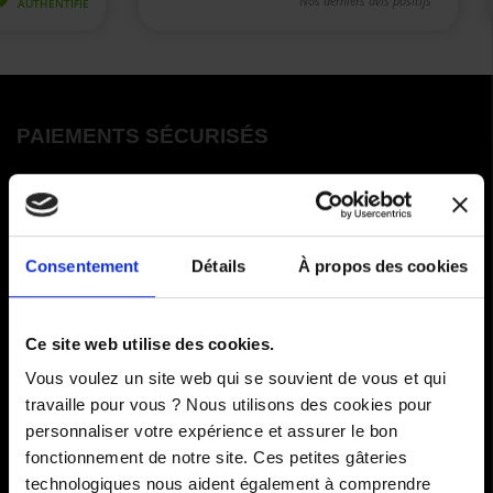
PAIEMENTS SÉCURISÉS
Cartes bancaires - PayPal
Paiement en 3 ou 4 fois
Consentement
Détails
À propos des cookies
COMMANDES
Ce site web utilise des cookies.
Paiements
Vous voulez un site web qui se souvient de vous et qui
travaille pour vous ? Nous utilisons des cookies pour
Livraisons
personnaliser votre expérience et assurer le bon
fonctionnement de notre site. Ces petites gâteries
Comment renvoyer des articles
technologiques nous aident également à comprendre