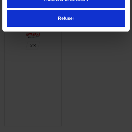
Femme
271,00 €
-60%
Refuser
108,40 €
XS