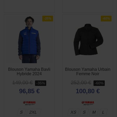
-35%
-60%
Blouson Yamaha Bavli
Blouson Yamaha Urbain
APERÇU
APERÇU


Hybride 2024
Femme Noir
RAPIDE
RAPIDE
149,00 €
252,00 €
-35%
-60%
(1 avis)
96,85 €
100,80 €
S
2XL
XS
S
M
L