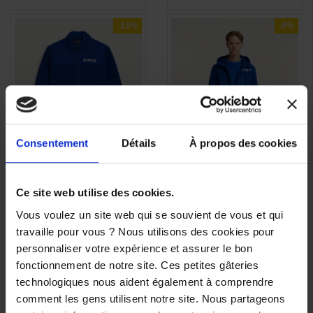
-15%
-5%
Consentement
Détails
À propos des cookies
Polaire Yamaha Paddock
Veste Softshell Homme
APERÇU

Blue – Collection
Yamaha Paddock 2026 -
RAPIDE
2026/2027
Cardif
Ce site web utilise des cookies.
89,00 €
129,00 €
-15%
-5%
Vous voulez un site web qui se souvient de vous et qui
122,55 €
travaille pour vous ? Nous utilisons des cookies pour
75,65 €
personnaliser votre expérience et assurer le bon
fonctionnement de notre site. Ces petites gâteries
technologiques nous aident également à comprendre
XS
S
M
L
XS
S
M
L
comment les gens utilisent notre site. Nous partageons