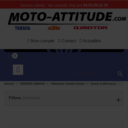
Service clients : les conseils d'un pro
04.93.09.22.39
Mon compte
Contact
Actualités
0

Accueil
UNIVERS YAMAHA
Vêtements Yamaha Adulte
Vestes et Blousons
APERÇU
APERÇU


RAPIDE
RAPIDE
Filtres
(9 produits)