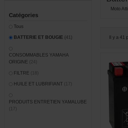
Moto Att
Catégories
Tous
BATTERIE ET BOUGIE
(41)
Il y a 41 
CONSOMMABLES YAMAHA
ORIGINE
(24)
FILTRE
(18)
HUILE ET LUBRIFIANT
(17)
PRODUITS ENTRETIEN YAMALUBE
(17)