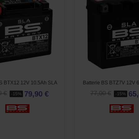
BS BTX12 12V 10.5Ah SLA
Batterie BS BTZ7V 12V 
79,90 €
65,
0 €
77,00 €
-15%
-15%