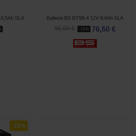
10,5Ah SLA
Batterie BS BT9B-4 12V 8,4Ah SLA
76,50 €
90,00 €
%
-15%
E
APERÇU RAPIDE

-15%