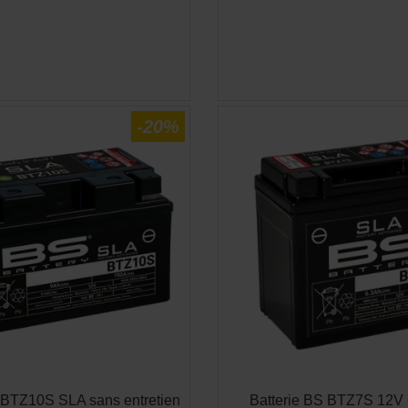
APERÇU RAPIDE
APERÇU RAPID


-20%
 BTZ10S SLA sans entretien
Batterie BS BTZ7S 12V