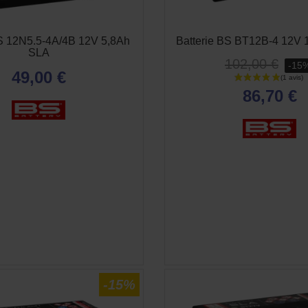
BS 12N5.5-4A/4B 12V 5,8Ah
Batterie BS BT12B-4 12V 
SLA
102,00 €
-15
49,00 €
86,70 €
APERÇU RAPIDE
APERÇU RAPID


-15%