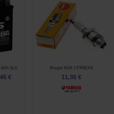
6.8Ah SLA
Bougie NGK CPR8EA9
45 €
11,35 €