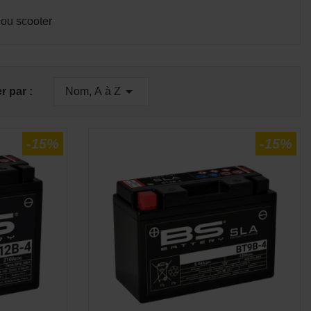
 ou scooter
E
APERÇU RAPIDE


er par :
Nom, A à Z
-15%
-15%