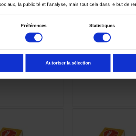
ciaux, la publicité et l'analyse, mais tout cela dans le but de ren
gie NGK CPR9EA9
Batterie BS BTX9 12V 8,4
entretien
11,70 €
57,
68,00 €
-15%
Préférences
Statistiques
Autoriser la sélection
APERÇU RAPIDE
APERÇU RAPID

