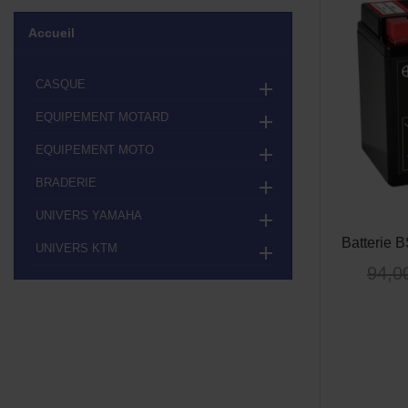
Accueil
CASQUE

EQUIPEMENT MOTARD

EQUIPEMENT MOTO

BRADERIE

UNIVERS YAMAHA

Batterie 
UNIVERS KTM

94,0