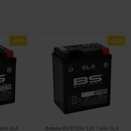
E
APERÇU RAPIDE

-15%
-15%
 6Ah SLA
Batterie BS BTZ8V 12V 7,4Ah SLA