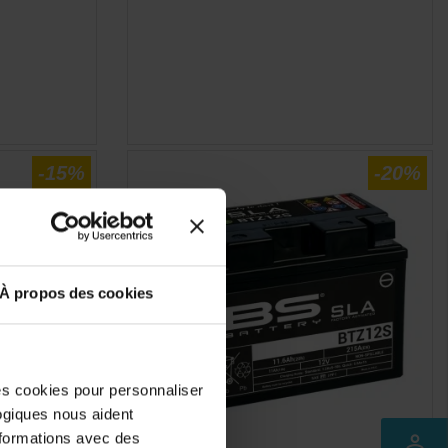
E
APERÇU RAPIDE

-15%
-20%
À propos des cookies
des cookies pour personnaliser
logiques nous aident
nformations avec des
perm_identity