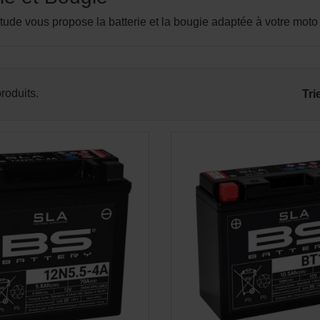
itude vous propose la batterie et la bougie adaptée à votre moto
APERÇU RAPIDE
APERÇU RAPID


produits.
Tri