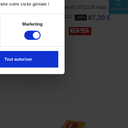
dre votre visite géniale !
Se
Ah SLA sans
Batterie BS BTZ12S moto
connecter
87,20 €
109,00 €
-20%
80 €
Marketing
Tout autoriser
E
APERÇU RAPIDE
