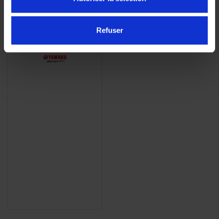
YAMAHA TENERE 700
165,00 €
-10%
Refuser
148,50 €