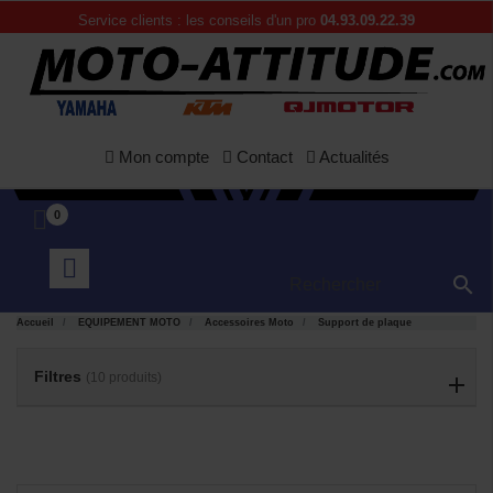
Service clients : les conseils d'un pro
04.93.09.22.39
Mon compte
Contact
Actualités
0

Accueil
EQUIPEMENT MOTO
Accessoires Moto
Support de plaque
APERÇU
APERÇU


RAPIDE
RAPIDE
Filtres
(10 produits)