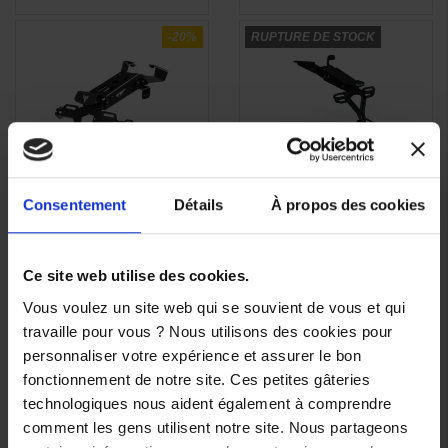
-20%
RUPTURE DE STOCK
(1 avis)
Consentement
Détails
À propos des cookies
Support de Plaque
Support de Plaque
APERÇU

YAMAHA pour MT-09
YAMAHA T-MAX 560
RAPIDE
2017-2020
2022-2026
Ce site web utilise des cookies.
247,00 €
185,00 €
-20%
Vous voulez un site web qui se souvient de vous et qui
197,60 €
travaille pour vous ? Nous utilisons des cookies pour
personnaliser votre expérience et assurer le bon
fonctionnement de notre site. Ces petites gâteries
technologiques nous aident également à comprendre
comment les gens utilisent notre site. Nous partageons