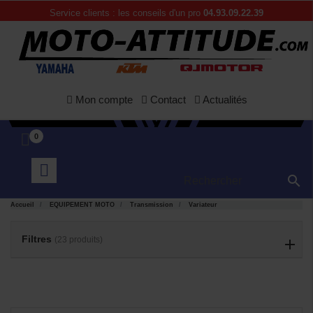
Service clients : les conseils d'un pro
04.93.09.22.39
Mon compte
Contact
Actualités
0

Accueil
EQUIPEMENT MOTO
Transmission
Variateur
APERÇU
APERÇU


RAPIDE
RAPIDE
Filtres
(23 produits)