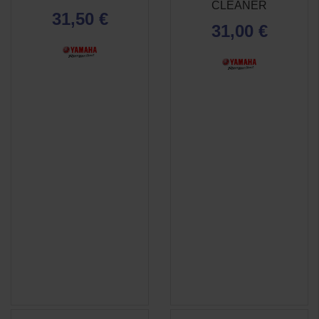
CLEANER
RAPIDE
RAPIDE
31,50 €
31,00 €
(1 avis)