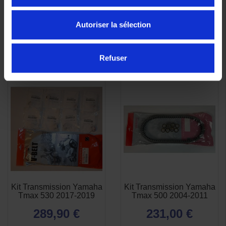
Autoriser la sélection
Refuser
Kit Transmission Yamaha
Kit Transmission Yamaha
APERÇU
APERÇU


Tmax 530 2017-2019
Tmax 500 2004-2011
RAPIDE
RAPIDE
289,90 €
231,00 €