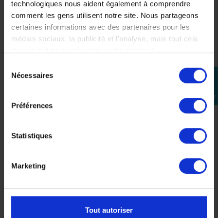
technologiques nous aident également à comprendre
comment les gens utilisent notre site. Nous partageons
certaines informations avec des partenaires pour les
médias sociaux, la publicité et l'analyse, mais tout cela
dans le but de rendre votre visite géniale !
Sélection
Nécessaires
perm_identity
du
Kit Transmission Yamaha
Kit Transmission Origine
APERÇU
APERÇU


Tmax 530 2012-2016
Yamaha Tmax 560 2020-
consentement
Se
RAPIDE
RAPIDE
2024
connecter
293,00 €
Préférences
-9%
326,00 €
-5%
266,63 €
309,70 €
Statistiques
Marketing
Tout autoriser