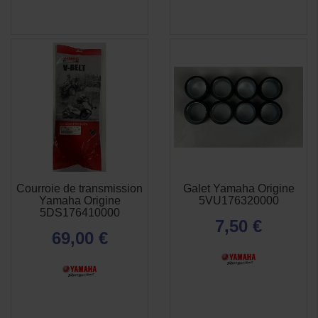
Courroie de transmission
Galet Yamaha Origine
APERÇU
APERÇU


Yamaha Origine
5VU176320000
RAPIDE
RAPIDE
5DS176410000
7,50 €
69,00 €