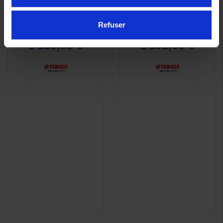
Titane Noir Tenere 700
Titane TENERE 700 Par
Par Yamaha
YAMAHA
Refuser
1 199,00 €
1 159,00 €
-5%
-5%
1 139,05 €
1 101,05 €