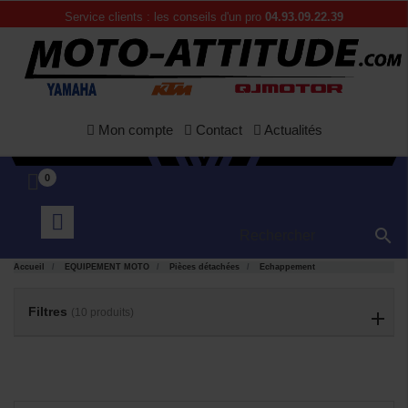
Service clients : les conseils d'un pro
04.93.09.22.39
Mon compte
Contact
Actualités
0

Accueil
EQUIPEMENT MOTO
Pièces détachées
Echappement
APERÇU
APERÇU


RAPIDE
RAPIDE
Filtres
(10 produits)