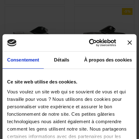
-5%
Consentement
Détails
À propos des cookies
Silencieux AKRAPOVIC
Silencieux AKRAPOVIC
APERÇU
APERÇU


Slip-On Titane pour
Slip-On Titane pour
RAPIDE
RAPIDE
Ce site web utilise des cookies.
Yamaha MT10 et
Yamaha R1 et R1-M
MT10SP
Vous voulez un site web qui se souvient de vous et qui
1 179,00 €
-5%
1 109,00 €
travaille pour vous ? Nous utilisons des cookies pour
1 120,05 €
personnaliser votre expérience et assurer le bon
fonctionnement de notre site. Ces petites gâteries
technologiques nous aident également à comprendre
comment les gens utilisent notre site. Nous partageons
certaines informations avec des partenaires pour les