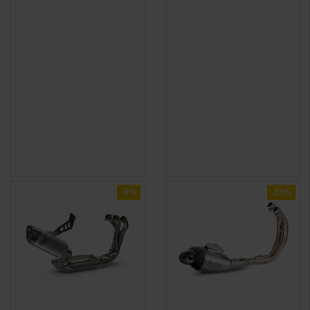
-5%
-15%