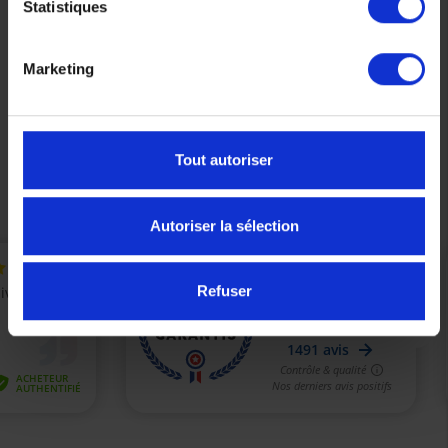
(2 avis)
Statistiques
Affichage 1-5 de 5 article(s)
Marketing
Tout autoriser

Retour en haut
Autoriser la sélection
Refuser