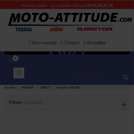
Service clients : les conseils d'un pro
04.93.09.22.39
Mon compte
Contact
Actualités
0

APERÇU
APERÇU


Accueil
YAMAHA
1300CC
Yamaha FJR1300
RAPIDE
RAPIDE
Filtres
(5 produits)