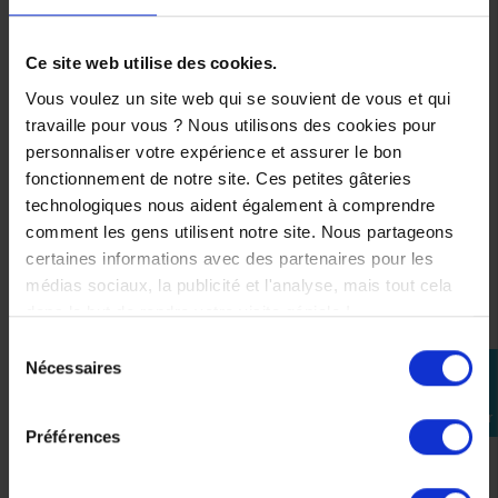
Liquide de
refroidissement
YAMALUBE Coolant 1L
Ce site web utilise des cookies.
13,90 €
-5%
Vous voulez un site web qui se souvient de vous et qui
13,21 €
travaille pour vous ? Nous utilisons des cookies pour
personnaliser votre expérience et assurer le bon
fonctionnement de notre site. Ces petites gâteries
technologiques nous aident également à comprendre
comment les gens utilisent notre site. Nous partageons
certaines informations avec des partenaires pour les
médias sociaux, la publicité et l'analyse, mais tout cela
dans le but de rendre votre visite géniale !
Sélection
Nécessaires
perm_identity
du
consentement
Se
connecter
Préférences