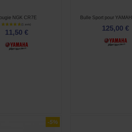
ougie NGK CR7E
Bulle Sport pour YAMA
125,00 €
11,50 €
APERÇU RAPIDE
APERÇU RAPID


-5%