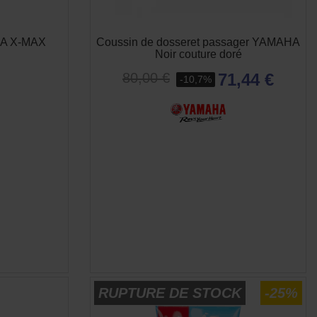
HA X-MAX
Coussin de dosseret passager YAMAHA
Noir couture doré
71,44 €
80,00 €
-10,7%
E
RUPTURE DE STOCK
-25%