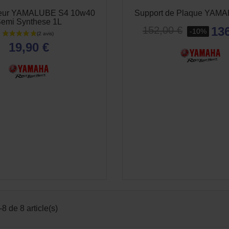
teur YAMALUBE S4 10w40
Support de Plaque YAM
emi Synthese 1L
136
152,00 €
-10%
19,90 €
8 de 8 article(s)