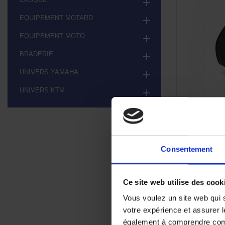

EQUIPEMENT MOTARD

EQUIPEMENT MOTO

BRADERIE

UNIVERS YAMAHA

UNIVERS KTM

Coussin de
N
Consentement
85,0
Ce site web utilise des cook
Vous voulez un site web qui s
votre expérience et assurer l
également à comprendre comme