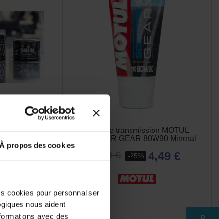
s)
Origine
Huile de transmission MOTUL
0
SCOOTER GEAR 80W90 Mineral
À propos des cookies
4,49 €
5,98 €
-25%
des cookies pour personnaliser
logiques nous aident
nformations avec des
perm_identity