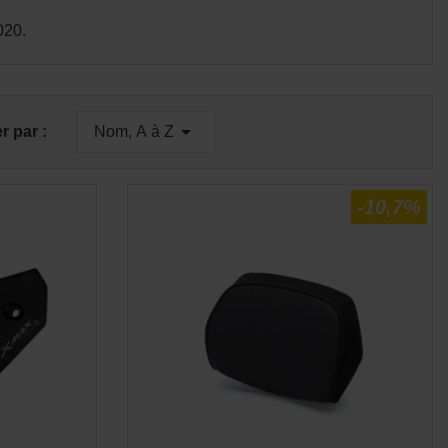
020.
E
APERÇU RAPIDE


er par :
Nom, A à Z
-10,7%