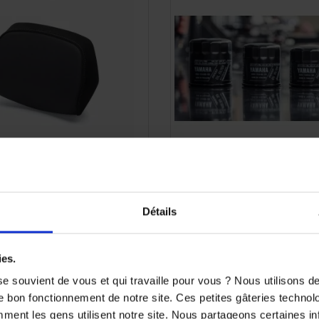
(1 avi
 dosseret passager YAMAHA
Filtre à huile YAMAHA 
oir couture grise
5RU13440000
Détails
80,75 €
13,00 €
0 €
-5%
ies.
e souvient de vous et qui travaille pour vous ? Nous utilisons 
e bon fonctionnement de notre site. Ces petites gâteries techno
nt les gens utilisent notre site. Nous partageons certaines i