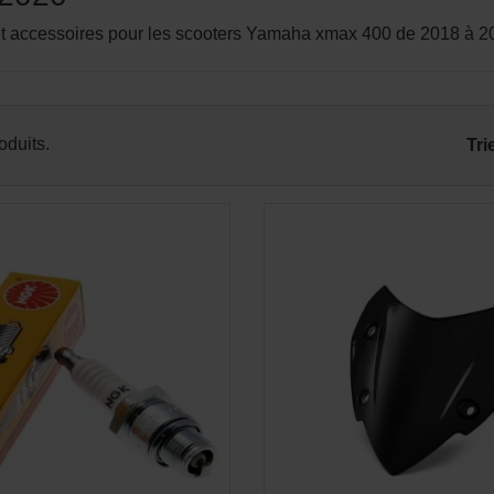
t accessoires pour les scooters Yamaha xmax 400 de 2018 à 2
APERÇU RAPIDE
APERÇU RAPID


roduits.
Tri