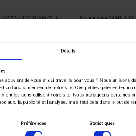
S BT12B-4 12V 10,5Ah SLA
Huile moteur YAMALUBE
Semi Synthese 
102,00 €
-15%
19,90 €
86,70 €
Détails
ies.
e souvient de vous et qui travaille pour vous ? Nous utilisons 
e bon fonctionnement de notre site. Ces petites gâteries techno
nt les gens utilisent notre site. Nous partageons certaines i
ciaux, la publicité et l'analyse, mais tout cela dans le but de ren
Préférences
Statistiques
3 de 3 article(s)