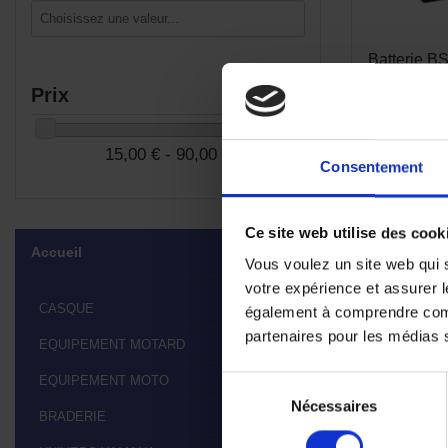
Batterie B
Prix
15,00 € - 90,00 €
Consentement
Ce site web utilise des cook
Accueil
Vous voulez un site web qui s
votre expérience et assurer l
CASQUE

également à comprendre comme
partenaires pour les médias so
EQUIPEMENT MOTARD

EQUIPEMENT MOTO

Sélection
Nécessaires
du
BRADERIE

consentement
Affichage 1-