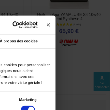
 S4 10w40
Huile moteur YAMALUBE S4 10w40
1L
Semi Synthese 4L
65,90 €
À propos des cookies
des cookies pour personnaliser
logiques nous aident
nformations avec des
perm_identity
dre votre visite géniale !
Se
connecter
Marketing