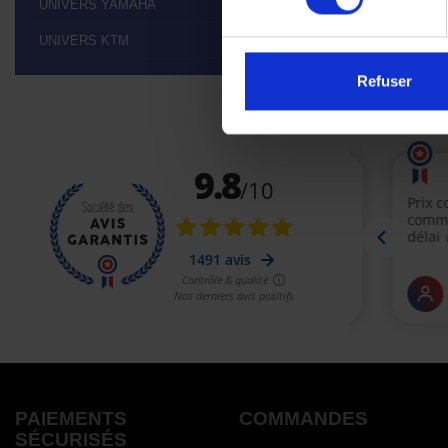
UNIVERS YAMAHA

UNIVERS KTM

Refuser
PAIEMENTS
COMMANDES
SÉCURISÉS