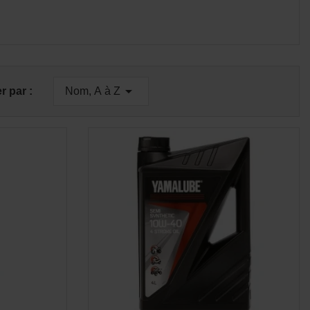

er par :
Nom, A à Z