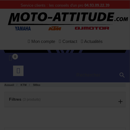
Service clients : les conseils d'un pro
04.93.09.22.39
Mon compte
Contact
Actualités
0

Accueil
KTM
500cc
APERÇU
APERÇU


RAPIDE
RAPIDE
Filtres
(3 produits)