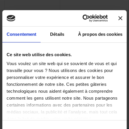
Consentement
Détails
À propos des cookies
Ce site web utilise des cookies.
Vous voulez un site web qui se souvient de vous et qui
travaille pour vous ? Nous utilisons des cookies pour
personnaliser votre expérience et assurer le bon
fonctionnement de notre site. Ces petites gâteries
Affichage 1-3 de 3 article(s)
technologiques nous aident également à comprendre
comment les gens utilisent notre site. Nous partageons
certaines informations avec des partenaires pour les
médias sociaux, la publicité et l'analyse, mais tout cela
dans le but de rendre votre visite géniale !

Retour en haut
Sélection