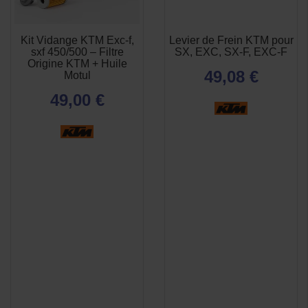
Kit Vidange KTM Exc-f,
Levier de Frein KTM pour
APERÇU

sxf 450/500 – Filtre
SX, EXC, SX-F, EXC-F
RAPIDE
Origine KTM + Huile
49,08 €
Motul
49,00 €