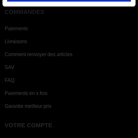
COMMANDES
Paiements
Livraisons
Comment renvoyer des articles
SAV
FAQ
Paiements en x fois
Garantie meilleur prix
VOTRE COMPTE