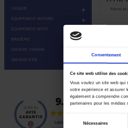
CASQUE
Pièces et

EQUIPEMENT MOTARD

EQUIPEMENT MOTO

BRADERIE

Aucun pr
UNIVERS YAMAHA

Restez à l'éco
Consentement
UNIVERS KTM

Ce site web utilise des cook
Vous voulez un site web qui s
votre expérience et assurer l
également à comprendre comme
partenaires pour les médias so
Sélection
Nécessaires
du