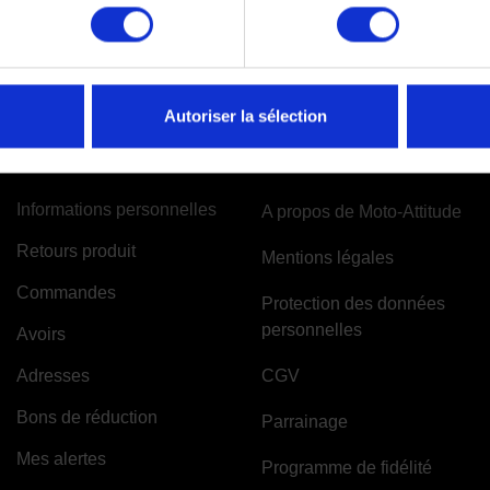
Autoriser la sélection
VOTRE COMPTE
INFORMATIONS
Informations personnelles
A propos de Moto-Attitude
Retours produit
Mentions légales
Commandes
Protection des données
personnelles
Avoirs
Adresses
CGV
Bons de réduction
Parrainage
Mes alertes
Programme de fidélité