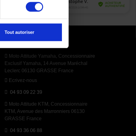
Tout autoriser
CONTACTEZ NOUS
Moto Attitude Yamaha,
Concessionnaire
Exclusif Yamaha, 14 Avenue Maréchal
Leclerc 06130 GRASSE France
Ecrivez-nous
04 93 09 22 39
Moto Attitude KTM,
Concessionnaire
KTM, Avenue des Marronniers 06130
GRASSE France
04 93 36 06 88