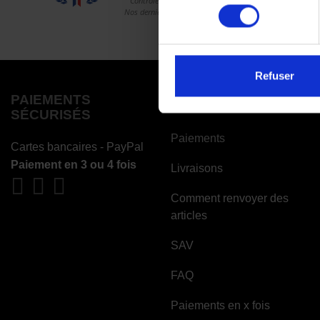
consentement
Refuser
PAIEMENTS
COMMANDES
SÉCURISÉS
Paiements
Cartes bancaires - PayPal
Paiement en 3 ou 4 fois
Livraisons
Comment renvoyer des
articles
SAV
FAQ
Paiements en x fois