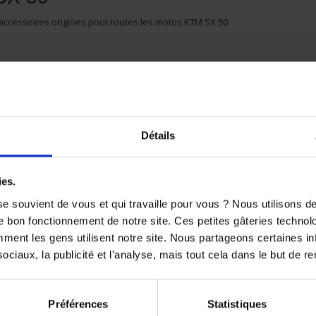
 accessoires origines pour toutes les motos KTM SX 50
oduit disponible pour le moment
ute ! D'autres produits seront affichés ici au fur et à mesure qu'i
Détails

ies.
e souvient de vous et qui travaille pour vous ? Nous utilisons 
e bon fonctionnement de notre site. Ces petites gâteries techno
nt les gens utilisent notre site. Nous partageons certaines i
ciaux, la publicité et l'analyse, mais tout cela dans le but de ren
Préférences
Statistiques