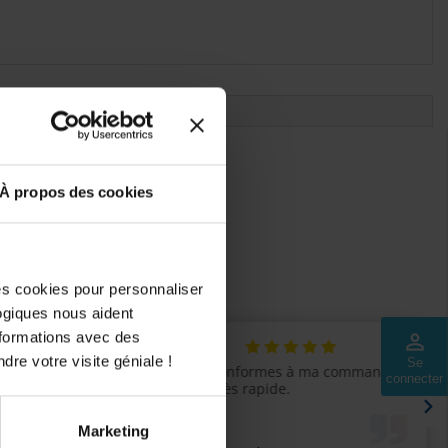
ls seront ajoutés.
À propos des cookies
des cookies pour personnaliser
logiques nous aident
nformations avec des
perm_identity
dre votre visite géniale !
Se
connecter
Marketing