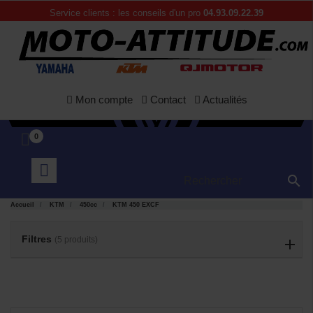
Service clients : les conseils d'un pro
04.93.09.22.39
Mon compte
Contact
Actualités
0

APERÇU
APERÇU


Accueil
KTM
450cc
KTM 450 EXCF
RAPIDE
RAPIDE
Filtres
(5 produits)