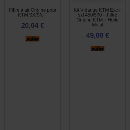
Filtre à air Origine pour
Kit Vidange KTM Exc-f,
APERÇU
APERÇU


KTM SX/SX-F
sxf 450/500 – Filtre
RAPIDE
RAPIDE
Origine KTM + Huile
20,04 €
Motul
49,00 €