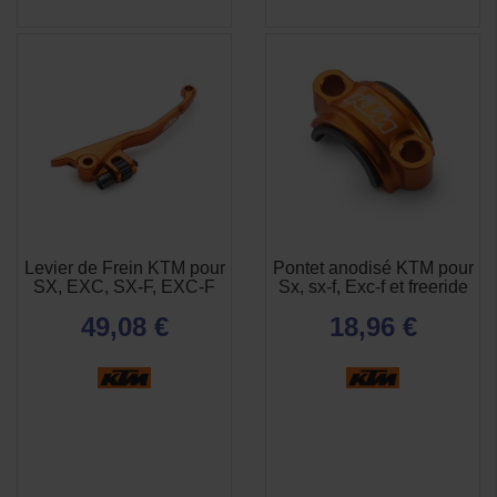
Levier de Frein KTM pour
Pontet anodisé KTM pour
APERÇU

SX, EXC, SX-F, EXC-F
Sx, sx-f, Exc-f et freeride
RAPIDE
49,08 €
18,96 €