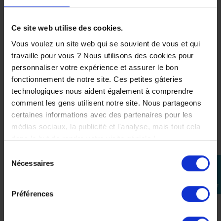
Selle Haute KTM
PowerParts
79107940000 pour SX,
SX-F, EXC et EXC-F –
Ce site web utilise des cookies.
Plus de Liberté en...
Vous voulez un site web qui se souvient de vous et qui
149,04 €
travaille pour vous ? Nous utilisons des cookies pour
personnaliser votre expérience et assurer le bon
fonctionnement de notre site. Ces petites gâteries
technologiques nous aident également à comprendre
comment les gens utilisent notre site. Nous partageons
certaines informations avec des partenaires pour les
médias sociaux, la publicité et l'analyse, mais tout cela
dans le but de rendre votre visite géniale !
Sélection
Nécessaires
perm_identity
du
consentement
Se
connecter
Préférences