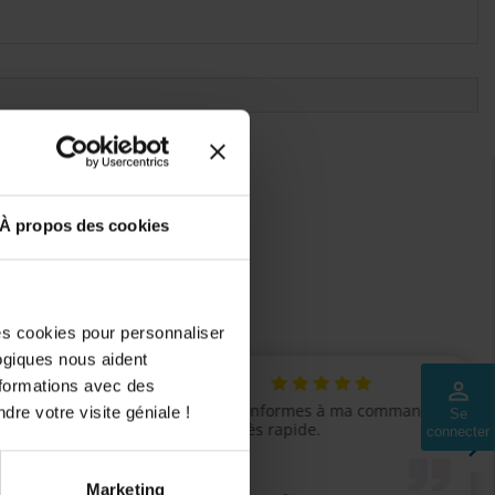
ls seront ajoutés.
À propos des cookies
des cookies pour personnaliser
logiques nous aident
nformations avec des
perm_identity
dre votre visite géniale !
Se
connecter
Marketing