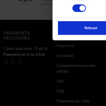
consentement
Refuser
PAIEMENTS
COMMANDES
SÉCURISÉS
Paiements
Cartes bancaires - PayPal
Paiement en 3 ou 4 fois
Livraisons
Comment renvoyer des
articles
SAV
FAQ
Paiements en x fois