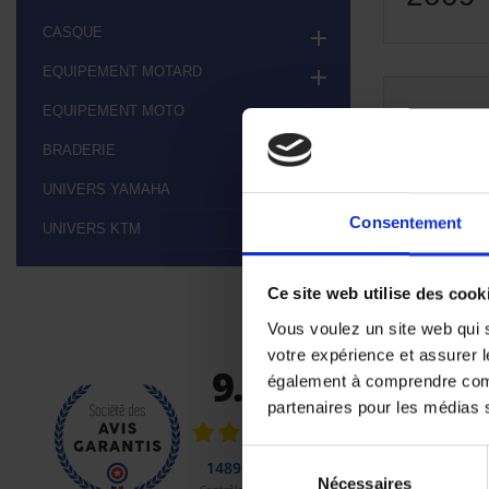
CASQUE

EQUIPEMENT MOTARD

EQUIPEMENT MOTO

Aucun pr
BRADERIE

Restez à l'éco
UNIVERS YAMAHA

Consentement
UNIVERS KTM

Ce site web utilise des cook
Vous voulez un site web qui s
votre expérience et assurer l
également à comprendre comme
partenaires pour les médias so
Sélection
Nécessaires
du