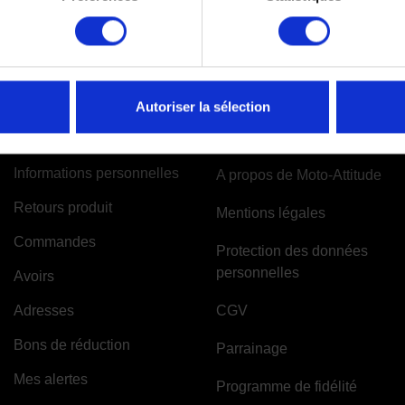
Autoriser la sélection
VOTRE COMPTE
INFORMATIONS
Informations personnelles
A propos de Moto-Attitude
Retours produit
Mentions légales
Commandes
Protection des données
personnelles
Avoirs
Adresses
CGV
Bons de réduction
Parrainage
Mes alertes
Programme de fidélité