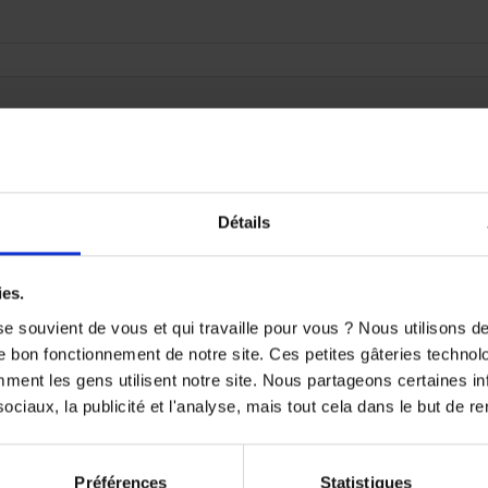
oduit disponible pour le moment
ute ! D'autres produits seront affichés ici au fur et à mesure qu'i

Détails
ies.
e souvient de vous et qui travaille pour vous ? Nous utilisons 
e bon fonctionnement de notre site. Ces petites gâteries techno
nt les gens utilisent notre site. Nous partageons certaines i
ciaux, la publicité et l'analyse, mais tout cela dans le but de ren
Préférences
Statistiques