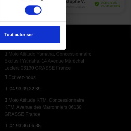
Tout autoriser
CONTACTEZ NOUS
Moto Attitude Yamaha,
Concessionnaire
Exclusif Yamaha, 14 Avenue Maréchal
Leclerc 06130 GRASSE France
Ecrivez-nous
04 93 09 22 39
Moto Attitude KTM,
Concessionnaire
KTM, Avenue des Marronniers 06130
GRASSE France
04 93 36 06 88