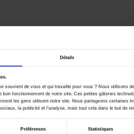
oduit disponible pour le moment
ute ! D'autres produits seront affichés ici au fur et à mesure qu'i
Détails

ies.
e souvient de vous et qui travaille pour vous ? Nous utilisons 
e bon fonctionnement de notre site. Ces petites gâteries techno
nt les gens utilisent notre site. Nous partageons certaines i
ciaux, la publicité et l'analyse, mais tout cela dans le but de ren
Préférences
Statistiques