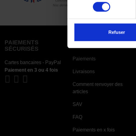
consentement
Refuser
PAIEMENTS
COMMANDES
SÉCURISÉS
Paiements
Cartes bancaires - PayPal
Paiement en 3 ou 4 fois
Livraisons
Comment renvoyer des
articles
SAV
FAQ
Paiements en x fois