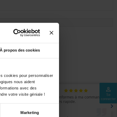
ls seront ajoutés.
À propos des cookies
des cookies pour personnaliser
logiques nous aident
nformations avec des
perm_identity
dre votre visite géniale !
Se
connecter
Marketing