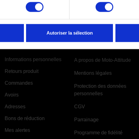
Autoriser la sélection
VOTRE COMPTE
INFORMATIONS
Informations personnelles
A propos de Moto-Attitude
Retours produit
Mentions légales
Commandes
Protection des données
personnelles
Avoirs
Adresses
CGV
Bons de réduction
Parrainage
Mes alertes
Programme de fidélité