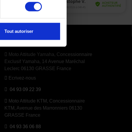
Tout autoriser
CONTACTEZ NOUS
Moto Attitude Yamaha,
Concessionnaire
Exclusif Yamaha, 14 Avenue Maréchal
Leclerc 06130 GRASSE France
Ecrivez-nous
04 93 09 22 39
Moto Attitude KTM,
Concessionnaire
KTM, Avenue des Marronniers 06130
GRASSE France
04 93 36 06 88