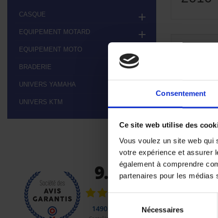
CASQUE

EQUIPEMENT MOTARD

EQUIPEMENT MOTO

Aucun pr
BRADERIE

Restez à l'éco
UNIVERS YAMAHA

Consentement
UNIVERS KTM

Ce site web utilise des cook
Vous voulez un site web qui s
votre expérience et assurer l
également à comprendre comme
partenaires pour les médias so
Sélection
Nécessaires
du