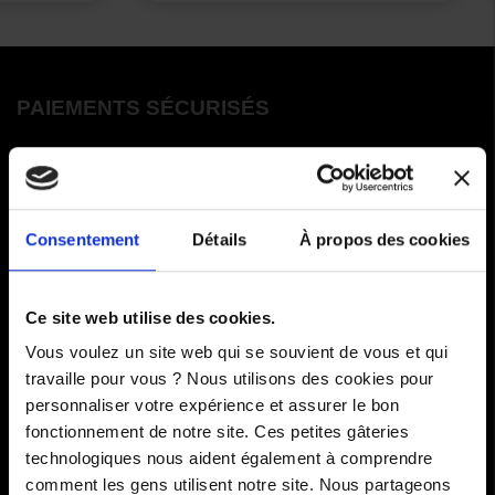
PAIEMENTS SÉCURISÉS
Cartes bancaires - PayPal
Paiement en 3 ou 4 fois
Consentement
Détails
À propos des cookies
COMMANDES
Ce site web utilise des cookies.
Paiements
Vous voulez un site web qui se souvient de vous et qui
travaille pour vous ? Nous utilisons des cookies pour
Livraisons
personnaliser votre expérience et assurer le bon
fonctionnement de notre site. Ces petites gâteries
Comment renvoyer des articles
technologiques nous aident également à comprendre
SAV
comment les gens utilisent notre site. Nous partageons