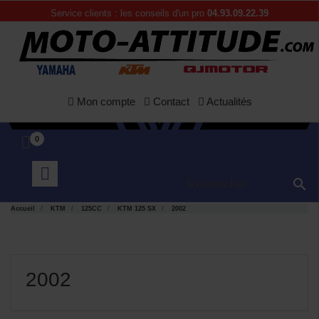
Service clients : les conseils d'un pro
04.93.09.22.39
Mon compte
Contact
Actualités
0

Accueil
KTM
125CC
KTM 125 SX
2002
2002