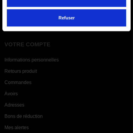
FAQ
Paiements en x fois
Refuser
Garantie meilleur prix
VOTRE COMPTE
Informations personnelles
Retours produit
Commandes
Avoirs
Adresses
Bons de réduction
Mes alertes