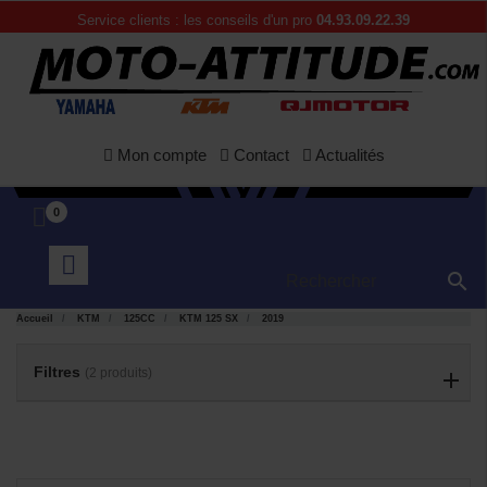
Service clients : les conseils d'un pro
04.93.09.22.39
Mon compte
Contact
Actualités
0

APERÇU
APERÇU


RAPIDE
RAPIDE
Accueil
KTM
125CC
KTM 125 SX
2019
Filtres
(2 produits)