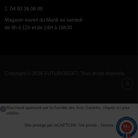
04 93 36 06 88
Magasin ouvert du Mardi au samedi
de 9h à 12h et de 14H à 18h30
Copyright © 2026 FUTUROSOFT. Tous droits réservés
Marchand approuvé par la Société des Avis Garantis,
cliquez ici pour
vérifier
.
Site protégé par reCAPTCHA.
Vie privée
-
Termes
9.8
/10
1491 avis