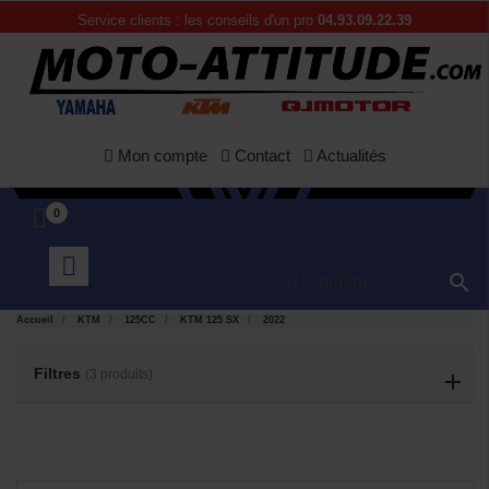
Service clients : les conseils d'un pro
04.93.09.22.39
Mon compte
Contact
Actualités
0

APERÇU
APERÇU


RAPIDE
RAPIDE
Accueil
KTM
125CC
KTM 125 SX
2022
Filtres
(3 produits)