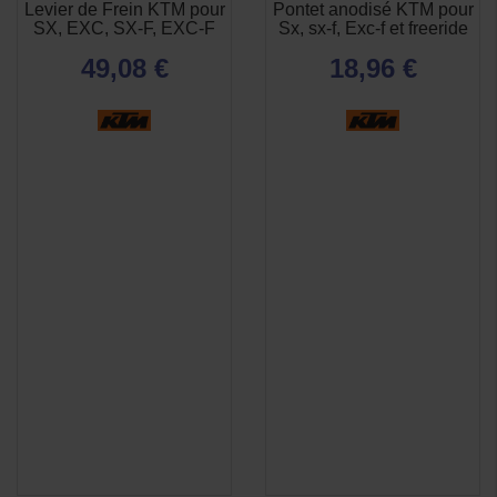
Levier de Frein KTM pour
Pontet anodisé KTM pour
APERÇU

SX, EXC, SX-F, EXC-F
Sx, sx-f, Exc-f et freeride
RAPIDE
49,08 €
18,96 €