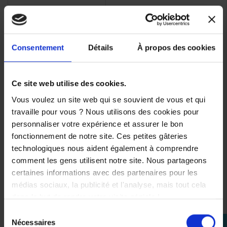
Consentement
Détails
À propos des cookies
Ce site web utilise des cookies.
Vous voulez un site web qui se souvient de vous et qui
travaille pour vous ? Nous utilisons des cookies pour
personnaliser votre expérience et assurer le bon
Affichage 1-3 de 3 article(s)
fonctionnement de notre site. Ces petites gâteries
technologiques nous aident également à comprendre
comment les gens utilisent notre site. Nous partageons
certaines informations avec des partenaires pour les
médias sociaux, la publicité et l'analyse, mais tout cela

Retour en haut
dans le but de rendre votre visite géniale !
Sélection
Nécessaires
perm_identity
du