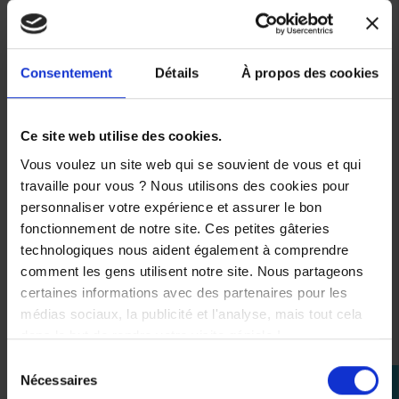
Consentement
Détails
À propos des cookies
Ce site web utilise des cookies.
Vous voulez un site web qui se souvient de vous et qui
travaille pour vous ? Nous utilisons des cookies pour
personnaliser votre expérience et assurer le bon
fonctionnement de notre site. Ces petites gâteries
Affichage 1-3 de 3 article(s)
technologiques nous aident également à comprendre
comment les gens utilisent notre site. Nous partageons
certaines informations avec des partenaires pour les
médias sociaux, la publicité et l'analyse, mais tout cela

dans le but de rendre votre visite géniale !
Retour en haut
Sélection
Nécessaires
perm_identity
du