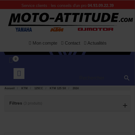
Service clients : les conseils d'un pro
04.93.09.22.39
Mon compte
Contact
Actualités
0

APERÇU
APERÇU


RAPIDE
RAPIDE
Accueil
KTM
125CC
KTM 125 SX
2024
Filtres
(3 produits)