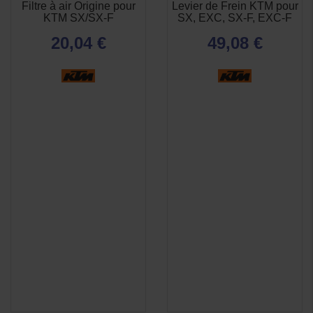
Filtre à air Origine pour
Levier de Frein KTM pour
APERÇU

KTM SX/SX-F
SX, EXC, SX-F, EXC-F
RAPIDE
20,04 €
49,08 €