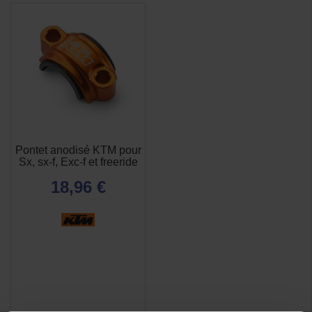
Pontet anodisé KTM pour
Sx, sx-f, Exc-f et freeride
18,96 €