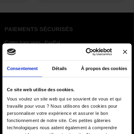
PAIEMENTS SÉCURISÉS
Cartes bancaires - PayPal
Paiement en 3 ou 4 fois
Consentement
Détails
À propos des cookies
COMMANDES
Ce site web utilise des cookies.
Paiements
Vous voulez un site web qui se souvient de vous et qui
Livraisons
travaille pour vous ? Nous utilisons des cookies pour
personnaliser votre expérience et assurer le bon
Comment renvoyer des articles
fonctionnement de notre site. Ces petites gâteries
technologiques nous aident également à comprendre
SAV