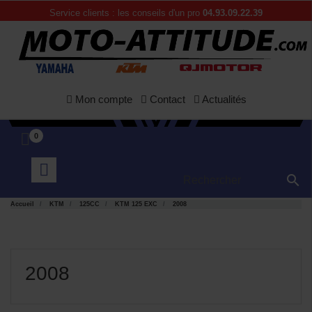
Service clients : les conseils d'un pro
04.93.09.22.39
Mon compte
Contact
Actualités
0

Accueil
KTM
125CC
KTM 125 EXC
2008
2008