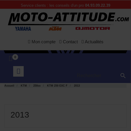
Service clients : les conseils d'un pro
04.93.09.22.39
Mon compte
Contact
Actualités
0

Accueil
KTM
250cc
KTM 250 EXC F
2013
2013