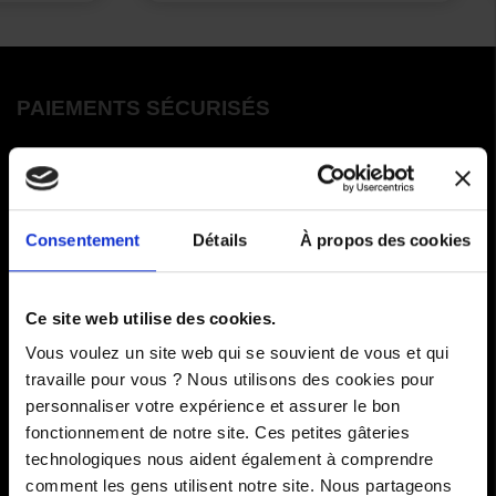
PAIEMENTS SÉCURISÉS
Cartes bancaires - PayPal
Paiement en 3 ou 4 fois
Consentement
Détails
À propos des cookies
COMMANDES
Ce site web utilise des cookies.
Paiements
Vous voulez un site web qui se souvient de vous et qui
travaille pour vous ? Nous utilisons des cookies pour
Livraisons
personnaliser votre expérience et assurer le bon
fonctionnement de notre site. Ces petites gâteries
Comment renvoyer des articles
technologiques nous aident également à comprendre
SAV
comment les gens utilisent notre site. Nous partageons