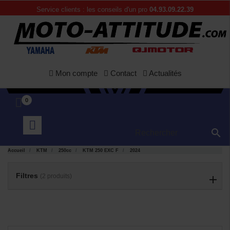
Service clients : les conseils d'un pro
04.93.09.22.39
Mon compte
Contact
Actualités
0

APERÇU
APERÇU


RAPIDE
RAPIDE
Accueil
KTM
250cc
KTM 250 EXC F
2024
Filtres
(2 produits)