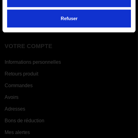
FAQ
Paiements en x fois
Refuser
Garantie meilleur prix
VOTRE COMPTE
Informations personnelles
Retours produit
Commandes
Avoirs
Adresses
Bons de réduction
Mes alertes