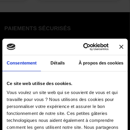
PAIEMENTS SÉCURISÉS
Cartes bancaires - PayPal
Paiement en 3 ou 4 fois
Consentement
Détails
À propos des cookies
COMMANDES
Ce site web utilise des cookies.
Paiements
Vous voulez un site web qui se souvient de vous et qui
travaille pour vous ? Nous utilisons des cookies pour
Livraisons
personnaliser votre expérience et assurer le bon
fonctionnement de notre site. Ces petites gâteries
Comment renvoyer des articles
technologiques nous aident également à comprendre
SAV
comment les gens utilisent notre site. Nous partageons