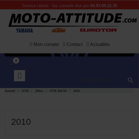
Service clients : les conseils d'un pro
04.93.09.22.39
Mon compte
Contact
Actualités
0

Accueil
KTM
250cc
KTM 250 SX
2010
2010