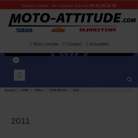
Service clients : les conseils d'un pro
04.93.09.22.39
Mon compte
Contact
Actualités
0

Accueil
KTM
250cc
KTM 250 SX
2011
2011