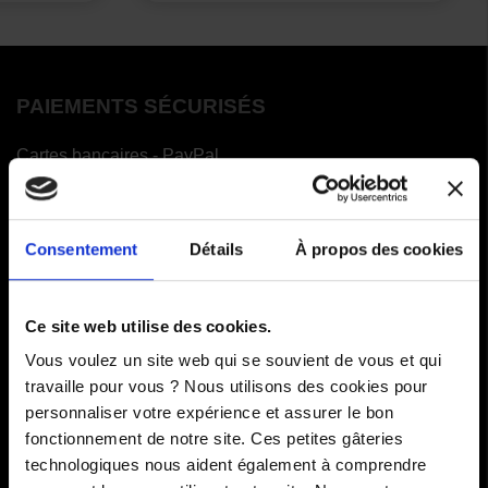
PAIEMENTS SÉCURISÉS
Cartes bancaires - PayPal
Paiement en 3 ou 4 fois
Consentement
Détails
À propos des cookies
COMMANDES
Ce site web utilise des cookies.
Paiements
Vous voulez un site web qui se souvient de vous et qui
Livraisons
travaille pour vous ? Nous utilisons des cookies pour
personnaliser votre expérience et assurer le bon
Comment renvoyer des articles
fonctionnement de notre site. Ces petites gâteries
technologiques nous aident également à comprendre
SAV