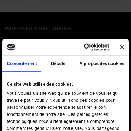
PAIEMENTS SÉCURISÉS
Cartes bancaires - PayPal
Paiement en 3 ou 4 fois
Consentement
Détails
À propos des cookies
COMMANDES
Ce site web utilise des cookies.
Paiements
Vous voulez un site web qui se souvient de vous et qui
travaille pour vous ? Nous utilisons des cookies pour
Livraisons
personnaliser votre expérience et assurer le bon
fonctionnement de notre site. Ces petites gâteries
Comment renvoyer des articles
technologiques nous aident également à comprendre
SAV
comment les gens utilisent notre site. Nous partageons