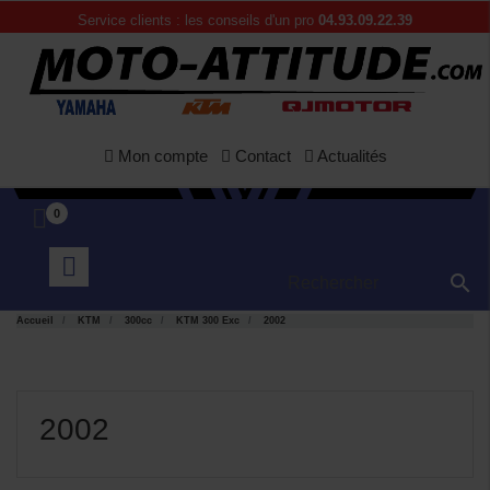
Service clients : les conseils d'un pro
04.93.09.22.39
Mon compte
Contact
Actualités
0

Accueil
KTM
300cc
KTM 300 Exc
2002
2002