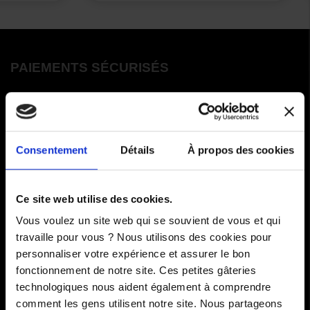
PAIEMENTS SÉCURISÉS
Cartes bancaires - PayPal
Paiement en 3 ou 4 fois
Consentement
Détails
À propos des cookies
COMMANDES
Ce site web utilise des cookies.
Paiements
Vous voulez un site web qui se souvient de vous et qui
travaille pour vous ? Nous utilisons des cookies pour
Livraisons
personnaliser votre expérience et assurer le bon
fonctionnement de notre site. Ces petites gâteries
Comment renvoyer des articles
technologiques nous aident également à comprendre
SAV
comment les gens utilisent notre site. Nous partageons