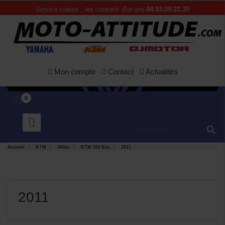
Service clients : les conseils d'un pro
04.93.09.22.39
Mon compte
Contact
Actualités
0

Accueil
KTM
300cc
KTM 300 Exc
2011
2011