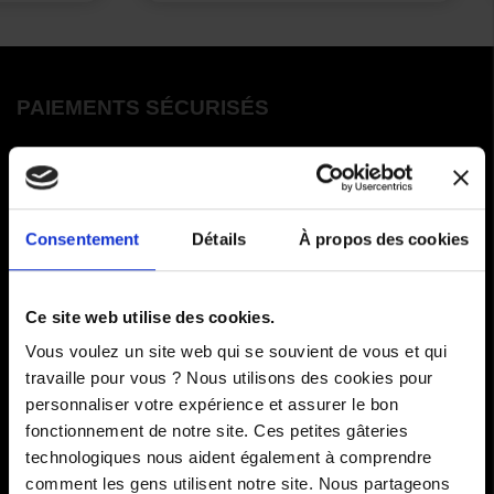
PAIEMENTS SÉCURISÉS
Cartes bancaires - PayPal
Paiement en 3 ou 4 fois
Consentement
Détails
À propos des cookies
COMMANDES
Ce site web utilise des cookies.
Paiements
Vous voulez un site web qui se souvient de vous et qui
travaille pour vous ? Nous utilisons des cookies pour
Livraisons
personnaliser votre expérience et assurer le bon
fonctionnement de notre site. Ces petites gâteries
Comment renvoyer des articles
technologiques nous aident également à comprendre
SAV
comment les gens utilisent notre site. Nous partageons