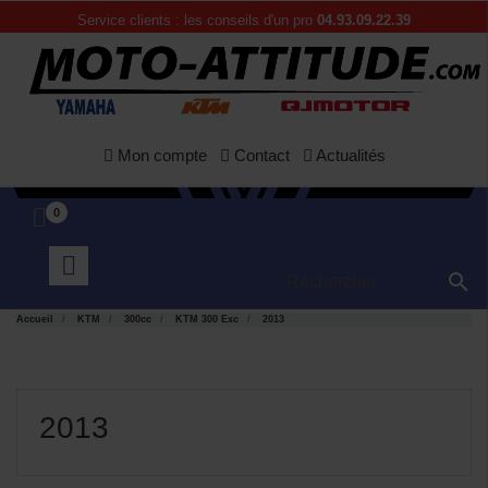
Service clients : les conseils d'un pro
04.93.09.22.39
Mon compte
Contact
Actualités
0

Accueil
KTM
300cc
KTM 300 Exc
2013
2013