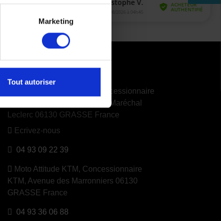
Marketing
CONTACTEZ NOUS
Tout autoriser
Moto Attitude Yamaha,
Concessionnaire
Exclusif Yamaha, 14 Avenue Maréchal
Leclerc 06130 GRASSE France
Ecrivez-nous
04 93 09 22 39
Moto Attitude KTM,
Concessionnaire
KTM, Avenue des Marronniers 06130
GRASSE France
04 93 36 06 88