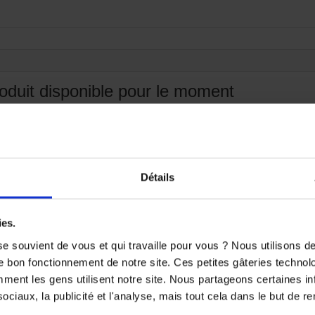
oduit disponible pour le moment
ute ! D'autres produits seront affichés ici au fur et à mesure qu'i

Détails
ies.
e souvient de vous et qui travaille pour vous ? Nous utilisons 
e bon fonctionnement de notre site. Ces petites gâteries techno
nt les gens utilisent notre site. Nous partageons certaines i
ciaux, la publicité et l'analyse, mais tout cela dans le but de ren