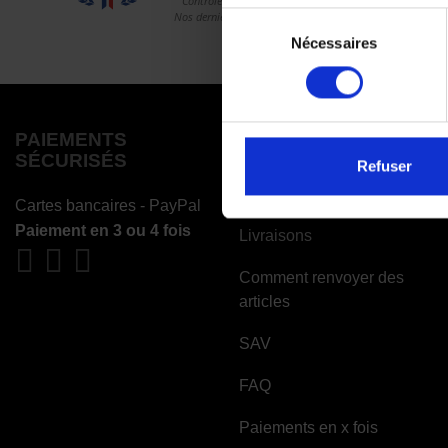
Sélection
Nécessaires
du
consentement
PAIEMENTS
COMMANDES
SÉCURISÉS
Refuser
Paiements
Cartes bancaires - PayPal
Paiement en 3 ou 4 fois
Livraisons
Comment renvoyer des
articles
SAV
FAQ
Paiements en x fois