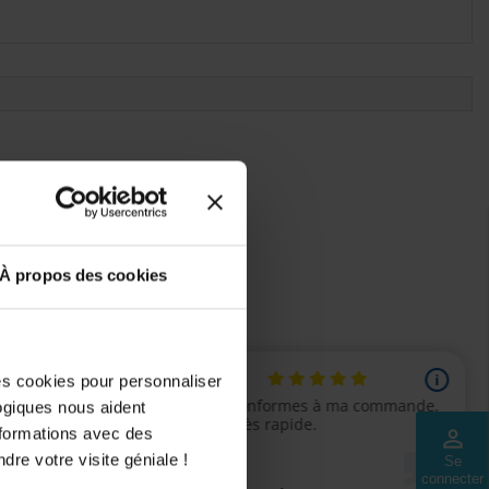
ls seront ajoutés.
À propos des cookies
des cookies pour personnaliser
logiques nous aident
nformations avec des
perm_identity
dre votre visite géniale !
Se
connecter