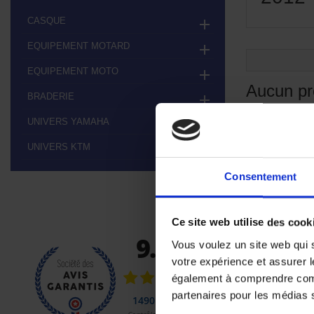
CASQUE

EQUIPEMENT MOTARD

EQUIPEMENT MOTO

Aucun pr
BRADERIE

Restez à l'éco
UNIVERS YAMAHA

UNIVERS KTM

Consentement
Ce site web utilise des cook
Vous voulez un site web qui s
votre expérience et assurer l
également à comprendre comme
partenaires pour les médias so