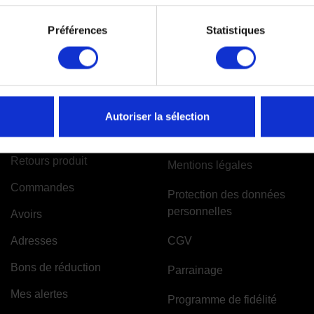
Préférences
Statistiques
VOTRE COMPTE
INFORMATIONS
Autoriser la sélection
Informations personnelles
A propos de Moto-Attitude
Retours produit
Mentions légales
Commandes
Protection des données
personnelles
Avoirs
Adresses
CGV
Bons de réduction
Parrainage
Mes alertes
Programme de fidélité