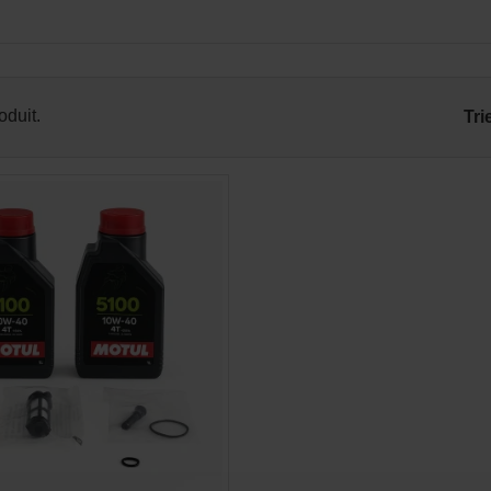
roduit.
Tri