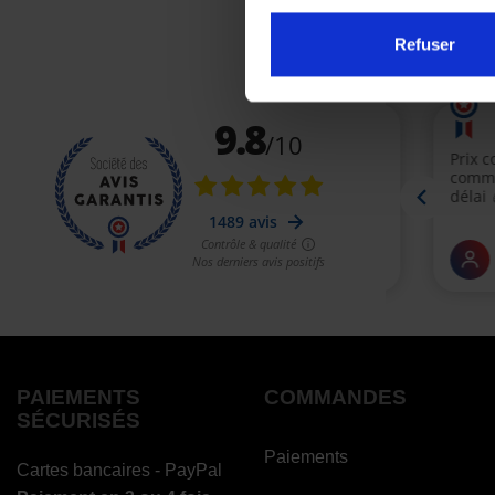
Refuser
PAIEMENTS
COMMANDES
SÉCURISÉS
Paiements
Cartes bancaires - PayPal