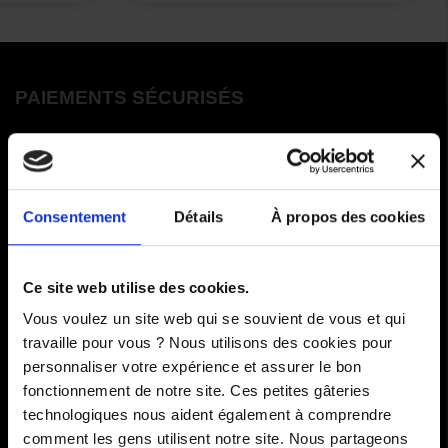
PAIEMENTS SÉCURISÉS
Cartes bancaires - PayPal
Paiement en 3 ou 4 fois
Consentement
Détails
À propos des cookies
COMMANDES
Ce site web utilise des cookies.
Paiements
Vous voulez un site web qui se souvient de vous et qui
travaille pour vous ? Nous utilisons des cookies pour
Livraisons
personnaliser votre expérience et assurer le bon
fonctionnement de notre site. Ces petites gâteries
Comment renvoyer des articles
technologiques nous aident également à comprendre
SAV
comment les gens utilisent notre site. Nous partageons