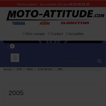
Service clients : les conseils d'un pro
04.93.09.22.39
Mon compte
Contact
Actualités
0

Accueil
KTM
525cc
KTM 525 EXC
2005
2005