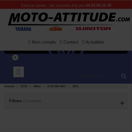
Service clients : les conseils d'un pro
04.93.09.22.39
Mon compte
Contact
Actualités
0

APERÇU
APERÇU


RAPIDE
RAPIDE
Accueil
KTM
690cc
KTM 690 SMC
2011
Filtres
(3 produits)