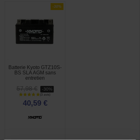
-30%
Batterie Kyoto GTZ10S-
BS SLA AGM sans
entretien
57,98 €
-30%
40,59 €