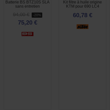
Batterie BS BTZ10S SLA
Kit filtre à huile origine
APERÇU

sans entretien
KTM pour 690 LC4
RAPIDE
94,00 €
60,78 €
-20%
75,20 €