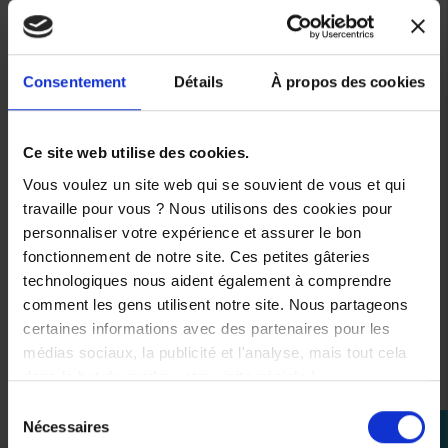
Consentement
Détails
À propos des cookies
Ce site web utilise des cookies.
Vous voulez un site web qui se souvient de vous et qui
travaille pour vous ? Nous utilisons des cookies pour
personnaliser votre expérience et assurer le bon
fonctionnement de notre site. Ces petites gâteries
Affichage 1-3 de 3 article(s)
technologiques nous aident également à comprendre
comment les gens utilisent notre site. Nous partageons
certaines informations avec des partenaires pour les
médias sociaux, la publicité et l'analyse, mais tout cela

dans le but de rendre votre visite géniale !
Retour en haut
Sélection
Nécessaires
perm_identity
du