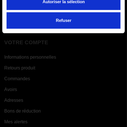
FAQ
Autoriser la sélection
Paiements en x fois
Refuser
Garantie meilleur prix
VOTRE COMPTE
Informations personnelles
Retours produit
Commandes
Avoirs
Adresses
Bons de réduction
Mes alertes