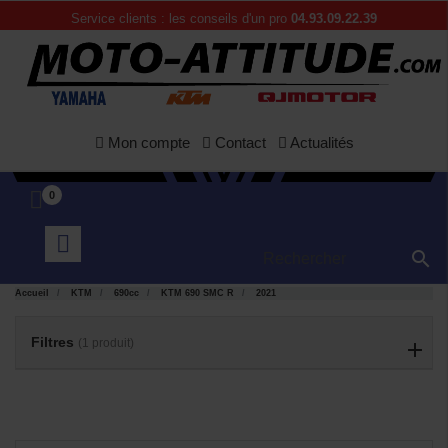
Service clients : les conseils d'un pro
04.93.09.22.39
Mon compte
Contact
Actualités
0

APERÇU

RAPIDE
Accueil
KTM
690cc
KTM 690 SMC R
2021
Filtres
(1 produit)