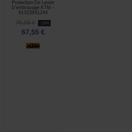
Protection De Levier
D'embrayage KTM –
61313931244
75,06 €
-10%
67,55 €