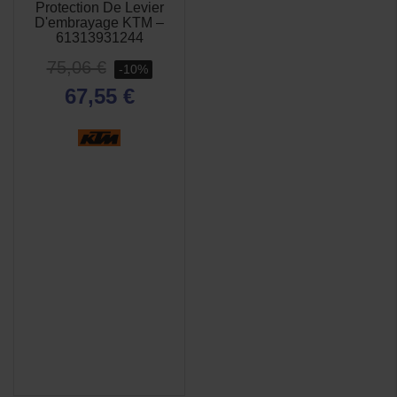
Protection De Levier
D'embrayage KTM –
61313931244
75,06 €
-10%
67,55 €