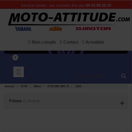
Service clients : les conseils d'un pro
04.93.09.22.39
Mon compte
Contact
Actualités
0

APERÇU

RAPIDE
Accueil
KTM
690cc
KTM 690 SMC R
2022
Filtres
(1 produit)