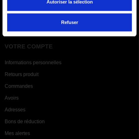
FAQ
Autoriser la sélection
Paiements en x fois
Refuser
Garantie meilleur prix
VOTRE COMPTE
Informations personnelles
Retours produit
Commandes
Avoirs
Adresses
Bons de réduction
Mes alertes