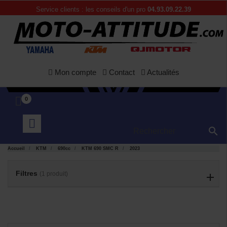
Service clients : les conseils d'un pro
04.93.09.22.39
Mon compte
Contact
Actualités
0

APERÇU

RAPIDE
Accueil
KTM
690cc
KTM 690 SMC R
2023
Filtres
(1 produit)