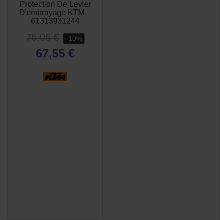
Protection De Levier
D'embrayage KTM –
61313931244
75,06 €
-10%
67,55 €