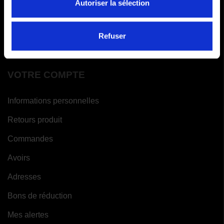
FAQ
Autoriser la sélection
Paiements en x fois
Refuser
Garantie meilleur prix
VOTRE COMPTE
Informations personnelles
Retours produit
Commandes
Avoirs
Adresses
Bons de réduction
Mes alertes