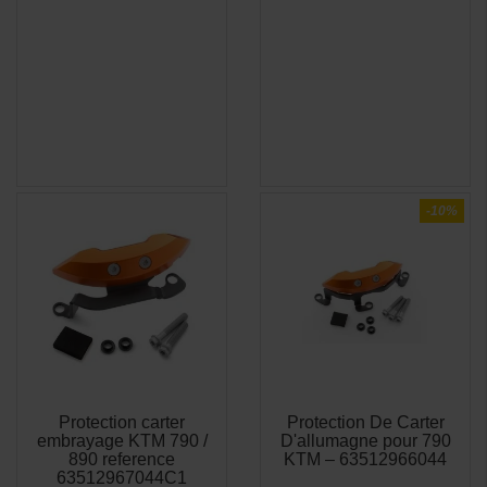
-10%
Protection carter
Protection De Carter
APERÇU
APERÇU


embrayage KTM 790 /
D'allumagne pour 790
RAPIDE
RAPIDE
890 reference
KTM – 63512966044
63512967044C1