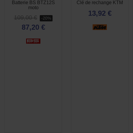
Batterie BS BTZ12S
Clé de rechange KTM
APERÇU
APERÇU


moto
RAPIDE
RAPIDE
13,92 €
109,00 €
-20%
87,20 €