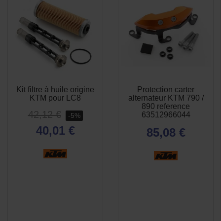
Kit filtre à huile origine
Protection carter
APERÇU
APERÇU


KTM pour LC8
alternateur KTM 790 /
RAPIDE
RAPIDE
890 reference
42,12 €
63512966044
-5%
40,01 €
85,08 €