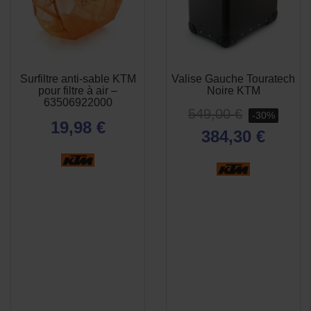
Surfiltre anti-sable KTM
Valise Gauche Touratech
pour filtre à air –
Noire KTM
63506922000
549,00 €
-30%
19,98 €
384,30 €