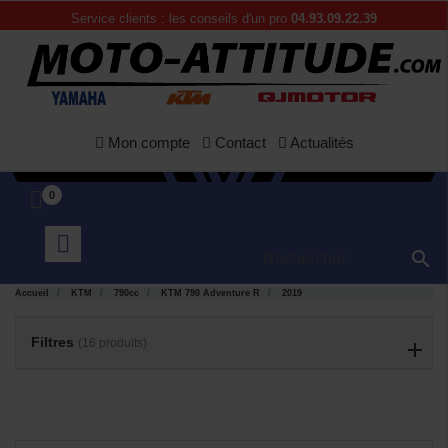
Service clients : les conseils d'un pro
04.93.09.22.39
Mon compte
Contact
Actualités
0

APERÇU
APERÇU


RAPIDE
RAPIDE
Accueil
KTM
790cc
KTM 790 Adventure R
2019
Filtres
(16 produits)