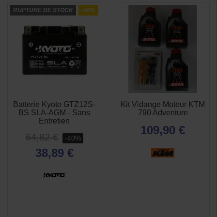
RUPTURE DE STOCK
-40%
Batterie Kyoto GTZ12S-
Kit Vidange Moteur KTM
APERÇU
APERÇU


BS SLA-AGM - Sans
790 Adventure
RAPIDE
RAPIDE
Entretien
109,90 €
64,82 €
-40%
38,89 €