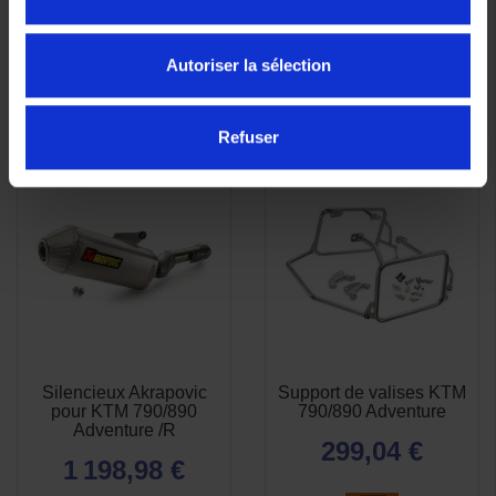
Autoriser la sélection
Refuser
Silencieux Akrapovic
Support de valises KTM
APERÇU
APERÇU


pour KTM 790/890
790/890 Adventure
RAPIDE
RAPIDE
Adventure /R
299,04 €
1 198,98 €