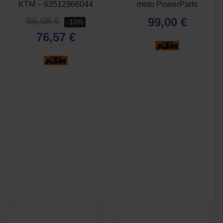
RAPIDE
RAPIDE
KTM – 63512966044
moto PowerParts
85,08 €
99,00 €
-10%
76,57 €