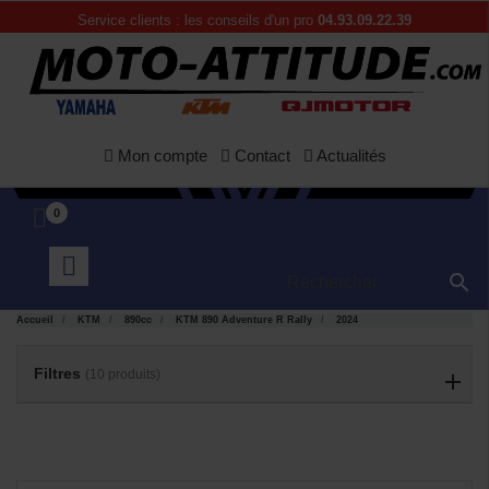
Service clients : les conseils d'un pro
04.93.09.22.39
Mon compte
Contact
Actualités
0

APERÇU
APERÇU


RAPIDE
RAPIDE
Accueil
KTM
890cc
KTM 890 Adventure R Rally
2024
Filtres
(10 produits)