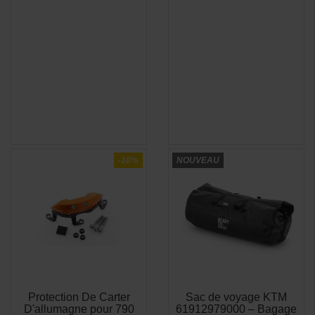
-10%
NOUVEAU
Protection De Carter
Sac de voyage KTM
APERÇU
APERÇU


D'allumagne pour 790
61912979000 – Bagage