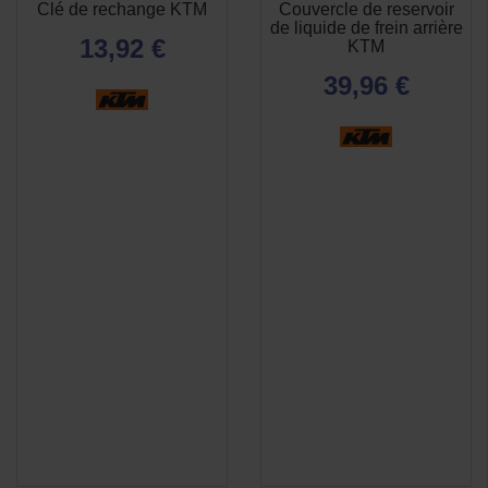
Clé de rechange KTM
Couvercle de reservoir
APERÇU
APERÇU


de liquide de frein arrière
RAPIDE
RAPIDE
13,92 €
KTM
39,96 €