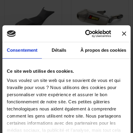
Consentement
Détails
À propos des cookies
Selle Basse Noire pour
Silencieux Akrapovic
APERÇU
APERÇU


KTM 790/890
pour KTM 790/890
RAPIDE
RAPIDE
ADVENTURE /R/RALLY
Adventure /R
(19-26)
Ce site web utilise des cookies.
1 198,98 €
199,08 €
Vous voulez un site web qui se souvient de vous et qui
travaille pour vous ? Nous utilisons des cookies pour
personnaliser votre expérience et assurer le bon
fonctionnement de notre site. Ces petites gâteries
technologiques nous aident également à comprendre
comment les gens utilisent notre site. Nous partageons
certaines informations avec des partenaires pour les
médias sociaux, la publicité et l'analyse, mais tout cela