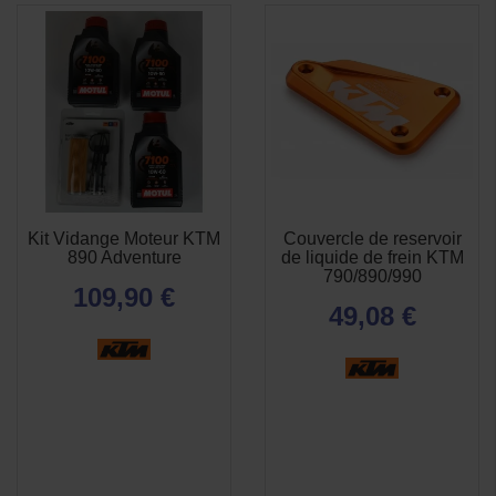
Kit Vidange Moteur KTM
Couvercle de reservoir
APERÇU
APERÇU


890 Adventure
de liquide de frein KTM
RAPIDE
RAPIDE
790/890/990
109,90 €
49,08 €