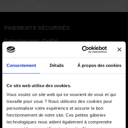
PAIEMENTS SÉCURISÉS
Cartes bancaires - PayPal
Paiement en 3 ou 4 fois
Consentement
Détails
À propos des cookies
COMMANDES
Ce site web utilise des cookies.
Paiements
Vous voulez un site web qui se souvient de vous et qui
Livraisons
travaille pour vous ? Nous utilisons des cookies pour
personnaliser votre expérience et assurer le bon
Comment renvoyer des articles
fonctionnement de notre site. Ces petites gâteries
technologiques nous aident également à comprendre
SAV