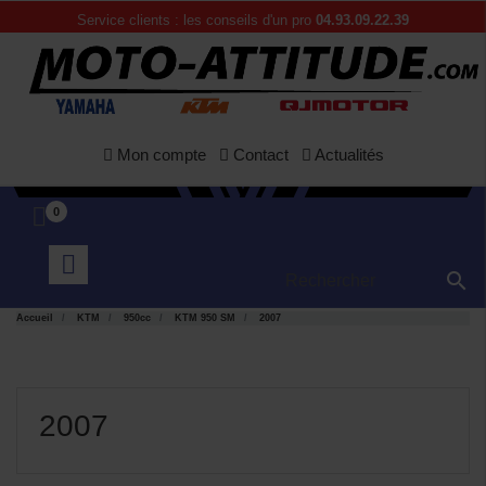
Service clients : les conseils d'un pro
04.93.09.22.39
Mon compte
Contact
Actualités
0

Accueil
KTM
950cc
KTM 950 SM
2007
2007