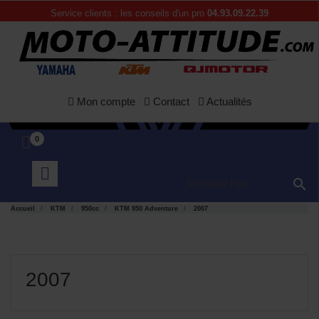
Service clients : les conseils d'un pro
04.93.09.22.39
Mon compte
Contact
Actualités
0

Accueil
KTM
950cc
KTM 950 Adventure
2007
2007