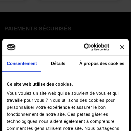
PAIEMENTS SÉCURISÉS
Cartes bancaires - PayPal
Paiement en 3 ou 4 fois
Consentement
Détails
À propos des cookies
COMMANDES
Ce site web utilise des cookies.
Paiements
Vous voulez un site web qui se souvient de vous et qui
travaille pour vous ? Nous utilisons des cookies pour
Livraisons
personnaliser votre expérience et assurer le bon
fonctionnement de notre site. Ces petites gâteries
Comment renvoyer des articles
technologiques nous aident également à comprendre
SAV
comment les gens utilisent notre site. Nous partageons