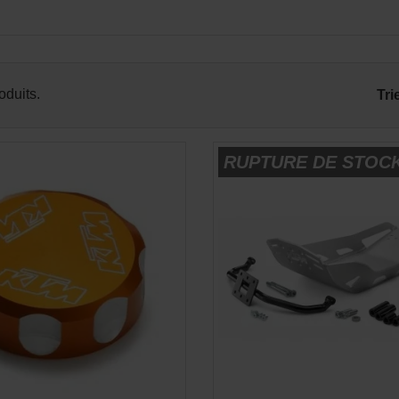
APERÇU RAPIDE

roduits.
Tri
RUPTURE DE STOC