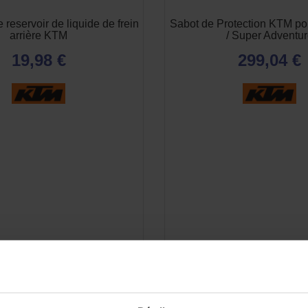
 reservoir de liquide de frein
Sabot de Protection KTM po
arrière KTM
/ Super Adventu
19,98 €
299,04 €
-5%