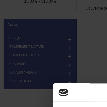
15,00 € - 315,00 €
Couvercle de
Accueil
CASQUE

EQUIPEMENT MOTARD

EQUIPEMENT MOTO

BRADERIE

UNIVERS YAMAHA

UNIVERS KTM
