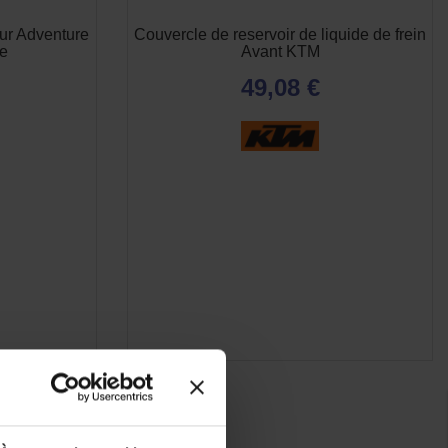
ur Adventure
Couvercle de reservoir de liquide de frein
re
Avant KTM
49,08 €