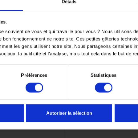
Détails
ies.
e souvient de vous et qui travaille pour vous ? Nous utilisons 
e bon fonctionnement de notre site. Ces petites gâteries techno
nt les gens utilisent notre site. Nous partageons certaines i
ciaux, la publicité et l'analyse, mais tout cela dans le but de ren
à huile origine KTM pour LC8
Préférences
Statistiques
40,01 €
2 €
-5%
Autoriser la sélection