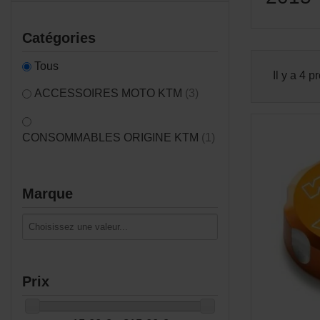
Catégories
Tous
Il y a 4 p
ACCESSOIRES MOTO KTM
(3)
CONSOMMABLES ORIGINE KTM
(1)
Marque
Prix