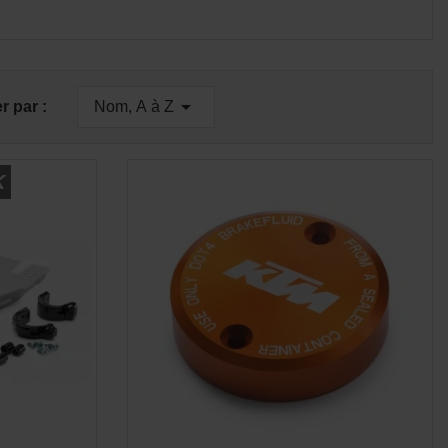

er par :
Nom, A à Z
K