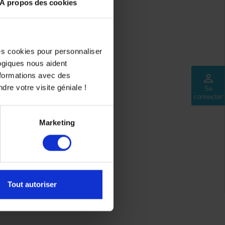
À propos des cookies
des cookies pour personnaliser
logiques nous aident
nformations avec des
perm_identity
dre votre visite géniale !
Se
connecter
Marketing
Tout autoriser