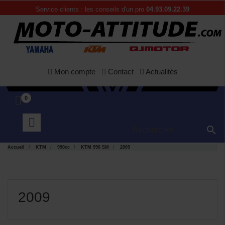
Service clients : les conseils d'un pro
04.93.09.22.39
Mon compte
Contact
Actualités
0

Accueil
KTM
990cc
KTM 990 SM
2009
2009