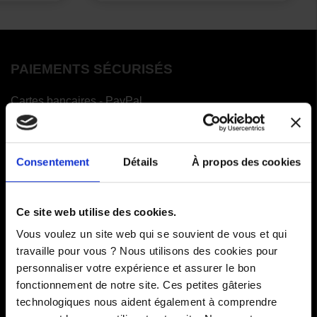
PAIEMENTS SÉCURISÉS
Cartes bancaires - PayPal
Paiement en 3 ou 4 fois
Consentement
Détails
À propos des cookies
COMMANDES
Ce site web utilise des cookies.
Paiements
Vous voulez un site web qui se souvient de vous et qui
Livraisons
travaille pour vous ? Nous utilisons des cookies pour
personnaliser votre expérience et assurer le bon
Comment renvoyer des articles
fonctionnement de notre site. Ces petites gâteries
technologiques nous aident également à comprendre
SAV